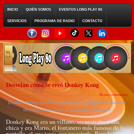
INICIO
QUIÉN SOMOS
EVENTOS LONG PLAY 80
SERVICIOS
PROGRAMA DE RADIO
CONTACTO
Desvelan cómo se creó Donkey Kong
No hay comentarios:
Donkey Kong nació en una bañera: Shigeru Miyamoto
desvela cómo creó el gorila de Nintendo
Donkey Kong era un villano, secuestraba a una
chica y era Mario, el fontanero más famoso de la
pantalla, el que tenía que rescatarla. Pero la idea