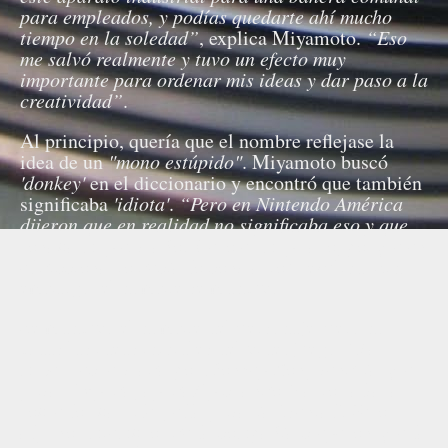
para empleados, y podías quedarte ahí mucho
tiempo en la soledad”
, explica Miyamoto.
“Eso
me salvó realmente y tuvo un efecto muy
importante para ordenar mis ideas y dar paso a la
creatividad”
.
Al principio, quería que el nombre reflejase la
idea de un
"mono estúpido"
. Miyamoto buscó
'donkey'
en el diccionario y encontró que también
significaba
'idiota'
.
“Pero en Nintendo América
dijeron que en realidad no significaba eso y que
sonaba muy extraño. Y eso es muy raro, porque en
el diccionario decía lo contrario”
, explica. Sin
embargo, el nombre se mantuvo.
Se mantuvo el nombre del personaje, pero no
todas las ideas iniciales del videojuego.
“La
mujer secuestrada por Donkey Kong tendría que
gritar '¡Ayuda, ayuda!' y cuando Mario saltara
sobre los barriles, ella gritaría 'Genial'. Pero
algunos miembros de la compañía creyeron que la