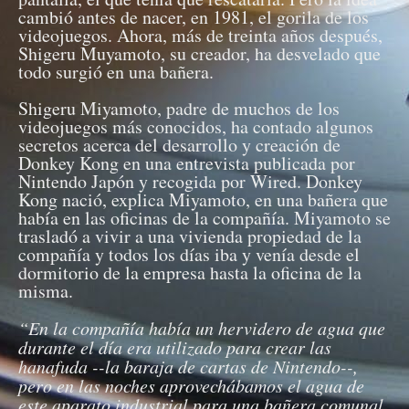
cambió antes de nacer, en 1981, el gorila de los
videojuegos. Ahora, más de treinta años después,
Shigeru Muyamoto, su creador, ha desvelado que
todo surgió en una bañera.
Shigeru Miyamoto, padre de muchos de los
videojuegos más conocidos, ha contado algunos
secretos acerca del desarrollo y creación de
Donkey Kong en una entrevista publicada por
Nintendo Japón y recogida por Wired. Donkey
Kong nació, explica Miyamoto, en una bañera que
había en las oficinas de la compañía. Miyamoto se
trasladó a vivir a una vivienda propiedad de la
compañía y todos los días iba y venía desde el
dormitorio de la empresa hasta la oficina de la
misma.
“En la compañía había un hervidero de agua que
durante el día era utilizado para crear las
hanafuda --la baraja de cartas de Nintendo--,
pero en las noches aprovechábamos el agua de
este aparato industrial para una bañera comunal