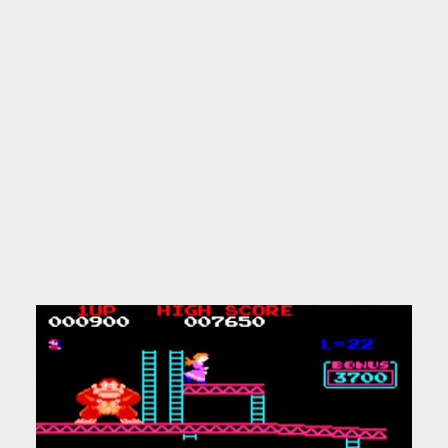
grabación de la voz sonaba un poco rara, no se
entendía bien y finalmente sustituyeron las
palabras por los gruñidos del mono”
, como
explica Miyamoto.
El juego de Donkey Kong fue creado en 1981. La
presión de Nintendo sobre Miyamoto era tal que
el desarrollador comunicó a sus amigos que
desaparecería durante dos o tres meses. Al final,
fueron cuatro o cinco, el doble de lo que se
empleaba normalmente en desarrollar un juego en
aquella época.
Fuente: Europa Press