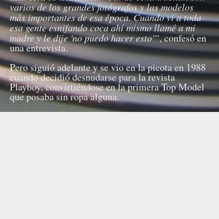
varios de los grandes fotógrafos y las modelos
más importantes de esa época. Cuando vi a toda
esa gente esnifando coca ahí mismo llamé a mi
madre y le dije 'no puedo hacer esto'”
, confesó en
una entrevista.
Pero siguió adelante y se vio en la picota en 1988
cuando decidió desnudarse para la revista
Playboy, convirtiéndose en la primera Top Model
que posaba sin ropa alguna.
Ella afirmaba que se sentía a gusto con su cuerpo
y que no le importaba mostrarlo. Aquello fue un
verdadero escándalo para el mundo de alta
costura. Y también para muchos otros ciudadanos
de a pie.
“Cuando hice el desnudo para Playboy,
recibí cartas de mujeres que me reprochaban que
las fotografías al desnudo no ayudaban al
feminismo. Y creo que justo el sentido de ser
feminista es tomar tus propias decisiones”
,
afirmó la modelo.