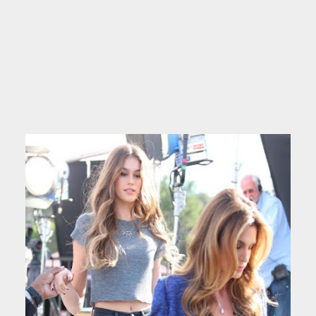
entonces, Claudia Schiffer y Naomi Campbell.
Ahora está centrada en ser una
“buena profesora”
con su hija Kaia, que debutó a los 10 años con
Versace y parece querer seguir sus pasos en el
mundo de la moda.
Fuente: 20 Minutos