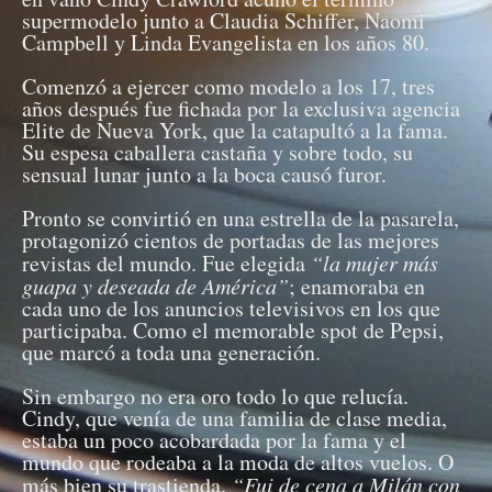
supermodelo junto a Claudia Schiffer, Naomi
Campbell y Linda Evangelista en los años 80.
Comenzó a ejercer como modelo a los 17, tres
años después fue fichada por la exclusiva agencia
Elite de Nueva York, que la catapultó a la fama.
Su espesa caballera castaña y sobre todo, su
sensual lunar junto a la boca causó furor.
Pronto se convirtió en una estrella de la pasarela,
protagonizó cientos de portadas de las mejores
revistas del mundo. Fue elegida
“la mujer más
guapa y deseada de América”
; enamoraba en
cada uno de los anuncios televisivos en los que
participaba. Como el memorable spot de Pepsi,
que marcó a toda una generación.
Sin embargo no era oro todo lo que relucía.
Cindy, que venía de una familia de clase media,
estaba un poco acobardada por la fama y el
mundo que rodeaba a la moda de altos vuelos. O
más bien su trastienda.
“Fui de cena a Milán con