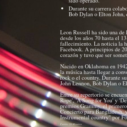
sido operado.
Durante su carrera colabo
Bob Dylan o Elton John, 
Leon Russell ha sido una de 
desde los años 70 hasta el 1
fallecimiento. La noticia la
Facebook. A principios de 20
corazón y tuvo que ser somet
Nacido en Oklahoma en 1942
la música hasta llegar a conv
rock o el country. Durante su 
John Lennon, Bob Dylan o El
Entre su repertorio se encue
Rope', 'A Song for You' y 'De
premios Grammy, el primero
Concierto para Bangladesh, y
Instrumental country" por 
Fuente: 20 Minutos