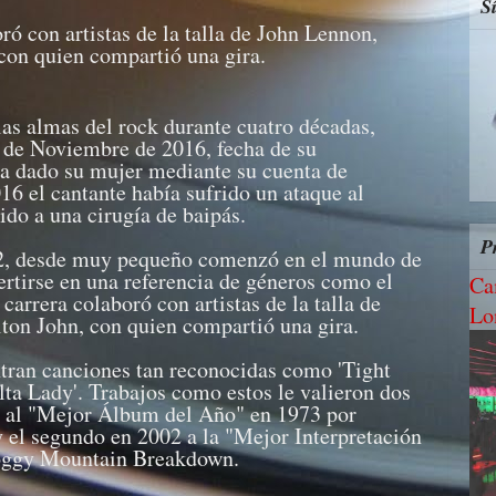
S
ró con artistas de la talla de John Lennon,
con quien compartió una gira.
las almas del rock durante cuatro décadas,
3 de Noviembre de 2016, fecha de su
 ha dado su mujer mediante su cuenta de
16 el cantante había sufrido un ataque al
ido a una cirugía de baipás.
P
, desde muy pequeño comenzó en el mundo de
ertirse en una referencia de géneros como el
Ca
carrera colaboró con artistas de la talla de
Lo
ton John, con quien compartió una gira.
ntran canciones tan reconocidas como 'Tight
lta Lady'. Trabajos como estos le valieron dos
 al "Mejor Álbum del Año" en 1973 por
 el segundo en 2002 a la "Mejor Interpretación
Foggy Mountain Breakdown.