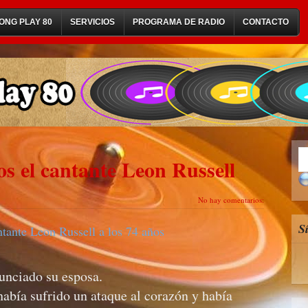
ONG PLAY 80
SERVICIOS
PROGRAMA DE RADIO
CONTACTO
ños el cantante Leon Russell
No hay comentarios:
S
tante Leon Russell a los 74 años
nunciado su esposa.
había sufrido un ataque al corazón y había