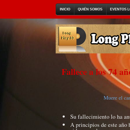
INICIO
QUIÉN SOMOS
EVENTOS L
Fallece a los 74 a
Muere el can
Su fallecimiento lo ha a
A principios de este año 