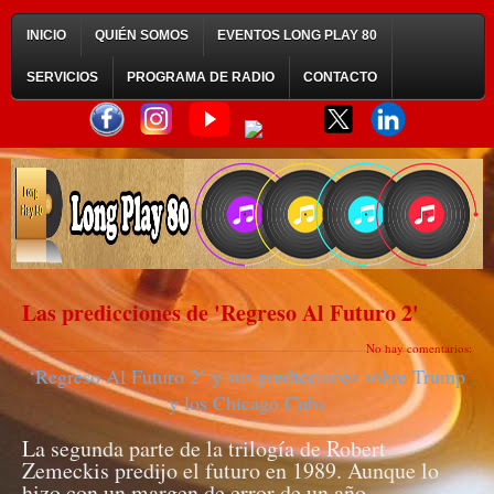
INICIO
QUIÉN SOMOS
EVENTOS LONG PLAY 80
SERVICIOS
PROGRAMA DE RADIO
CONTACTO
Las predicciones de 'Regreso Al Futuro 2'
No hay comentarios:
‘Regreso Al Futuro 2’ y sus predicciones sobre Trump
y los Chicago Cubs
La segunda parte de la trilogía de Robert
Zemeckis predijo el futuro en 1989. Aunque lo
hizo con un margen de error de un año.