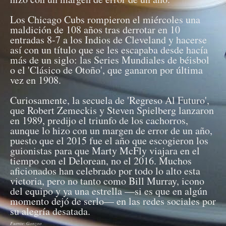
Los Chicago Cubs rompieron el miércoles una
maldición de 108 años tras derrotar en 10
entradas 8-7 a los Indios de Cleveland y hacerse
así con un título que se les escapaba desde hacía
más de un siglo: las Series Mundiales de béisbol
o el 'Clásico de Otoño', que ganaron por última
vez en 1908.
Curiosamente, la secuela de 'Regreso Al Futuro',
que Robert Zemeckis y Steven Spielberg lanzaron
en 1989, predijo el triunfo de los cachorros,
aunque lo hizo con un margen de error de un año,
puesto que el 2015 fue el año que escogieron los
guionistas para que Marty McFly viajara en el
tiempo con el Delorean, no el 2016. Muchos
aficionados han celebrado por todo lo alto esta
victoria, pero no tanto como Bill Murray, icono
del equipo y ya una estrella —si es que en algún
momento dejó de serlo— en las redes sociales por
su alegría desatada.
Fuente: Gonzoo