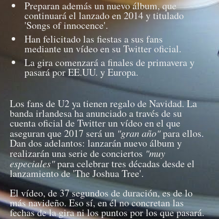
Preparan además un nuevo álbum, que
continuará el lanzado en 2014 y titulado
'Songs of innocence'.
Han felicitado las fiestas a sus fans
mediante un vídeo en su Twitter oficial.
La gira comenzará a finales de primavera y
pasará por EE.UU. y Europa.
Los fans de U2 ya tienen regalo de Navidad. La
banda irlandesa ha anunciado a través de su
cuenta oficial de Twitter un vídeo en el que
aseguran que 2017 será un
"gran año"
para ellos.
Dan dos adelantos: lanzarán nuevo álbum y
realizarán una serie de conciertos
"muy
especiales"
para celebrar tres décadas desde el
lanzamiento de 'The Joshua Tree'.
El vídeo, de 37 segundos de duración, es de lo
más navideño. Eso sí, en él no concretan las
fechas de la gira ni los puntos por los que pasará.