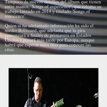
Tampoco da nuevos detalles del álbum que tienen
entre manos, 'Songs of experience', que retoma su
trabajo lanzado en 2014 y titulado 'Songs of
innocence'.
Quien sí ha adelantado información ha sido el
medio Billboard, que adelanta que la gira
comenzará a finales de primavera en Estados
Unidos y pasará más tarde por Europa, aunque
habrá que esperar unos días para conocer las
citas.
Fuente: 20 Minutos