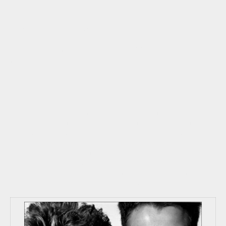
Yog. Yo, la gente a la que quería, sus amigos, el
mundo de la música, el mundo en general te
querremos para siempre. Besos”
.
Pocas horas más tarde (a las 5.00 horas de la
mañana) añadiría otro tuit:
“Dios no te lo dio, lo
hiciste tú, mi viejo amigo. Partido de dolor,
besos”
.
Lo cierto es que Andrew apenas tenía contacto
con George Michael desde hacía tiempo. Su
separación como grupo fue prematura, Wham!
sólo tuvo cuatro años de vida, una vida intensa
que se agotó porque el papel de Ridgeley en el
grupo era cada vez más insignificante frente a la
gran estrella que era George Michael, que
acaparaba toda la atención mediática y además
exudaba talento por cada uno de su poros.