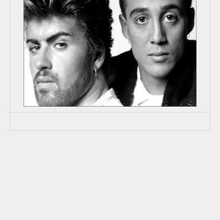
George Michael y Andrew Ridgeley
Anunciaron el fin de la banda en un escenario
privilegiado: el estadio de Wembley, abarrotado
con un público de 73.000 personas. Allí tuvo
lugar en Junio de 1986 su último concierto, un
evento histórico de 8 horas llamado "The Final"
con momentos muy emotivos.