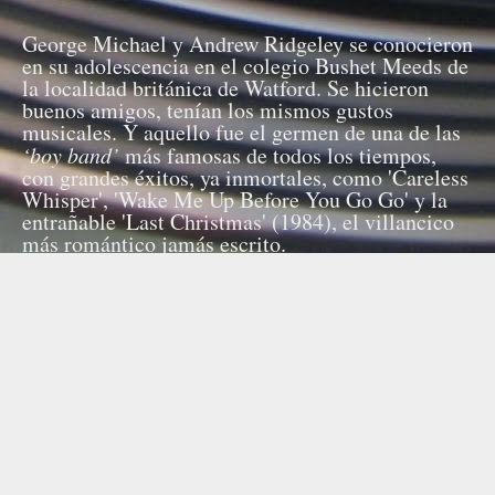
George Michael y Andrew Ridgeley se conocieron
en su adolescencia en el colegio Bushet Meeds de
la localidad británica de Watford. Se hicieron
buenos amigos, tenían los mismos gustos
musicales. Y aquello fue el germen de una de las
‘boy band’
más famosas de todos los tiempos,
con grandes éxitos, ya inmortales, como 'Careless
Whisper', 'Wake Me Up Before You Go Go' y la
entrañable 'Last Christmas' (1984), el villancico
más romántico jamás escrito.
Andrew Ridgeley ha sido uno de los primeros en
manifestar su dolor y su sorpresa ante la muerte
de su compañero de banda precisamente el día de
Navidad.
Al poco de conocerse la fatal noticia, en torno a la
1.00 horas de la madrugada de este lunes 26 de
Diciembre, el ex-miembro de Wham! publicó un
mensaje en Twitter en el que decía:
“Con el
corazón roto por la pérdida de mi querido amigo