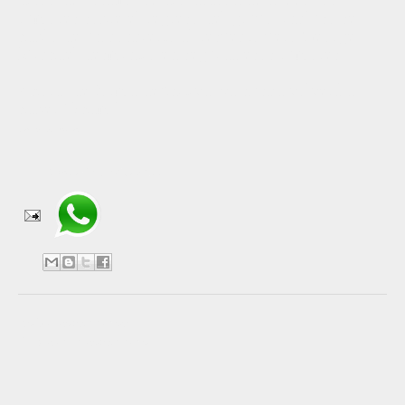
rumores sobre el regreso del grupo, incluso se
habló de un concierto al respecto pero George
Michael desmintió en seguida esos rumores.
Ahora, de forma definitiva, ya nunca volverá a
haber Wham!
Fuente: 20 Minutos
Compartir en WhatsApp
No hay comentarios:
Publicar un comentario