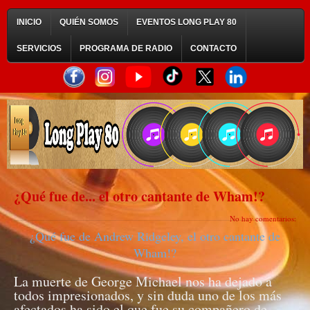
INICIO
QUIÉN SOMOS
EVENTOS LONG PLAY 80
SERVICIOS
PROGRAMA DE RADIO
CONTACTO
¿Qué fue de... el otro cantante de Wham!?
No hay comentarios:
¿Qué fue de Andrew Ridgeley, el otro cantante de
Wham!?
La muerte de George Michael nos ha dejado a
todos impresionados, y sin duda uno de los más
afectados ha sido el que fue su compañero de