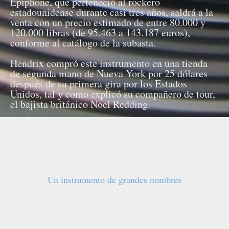
Epiphone, que perteneció al rockero
estadounidense durante casi tres años, saldrá a la
venta con un precio estimado de entre 80.000 y
120.000 libras (de 95.463 a 143.187 euros),
conforme al catálogo de la subasta.
Hendrix compró este instrumento en una tienda
de segunda mano de Nueva York por 25 dólares
después de su primera gira por los Estados
Unidos, tal y como explicó su compañero de tour,
el bajista británico Noel Redding.
Según recordó la escritora Kathy Etchingham, que
fue novia del artista, el también compositor usaba
"constantemente"
esta guitarra en su piso de
Londres.
Un instrumento de grandes nombres
Hendrix dio su guitarra a Alan Parker, uno de los
cinco componentes de la banda británica de Blue
Parker, en 1970.