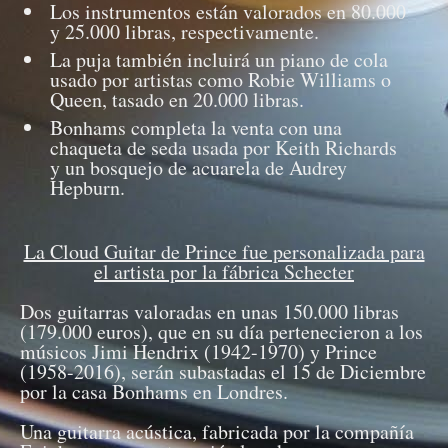
Los instrumentos están valorados en 80.000
y 25.000 libras, respectivamente.
La puja también incluirá un piano de cola
usado por artistas como Robie Williams o
Queen, tasado en 20.000 libras.
Bonhams completa la venta con una
chaqueta de seda usada por Keith Richards
y un bosquejo de acuarela de Audrey
Hepburn.
La Cloud Guitar de Prince fue personalizada para
el artista por la fábrica Schecter
Dos guitarras valoradas en unas 150.000 libras
(179.000 euros), que en su día pertenecieron a los
músicos Jimi Hendrix (1942-1970) y Prince
(1958-2016), serán subastadas el 15 de Diciembre
por la casa Bonhams en Londres.
Una guitarra acústica, fabricada por la compañía