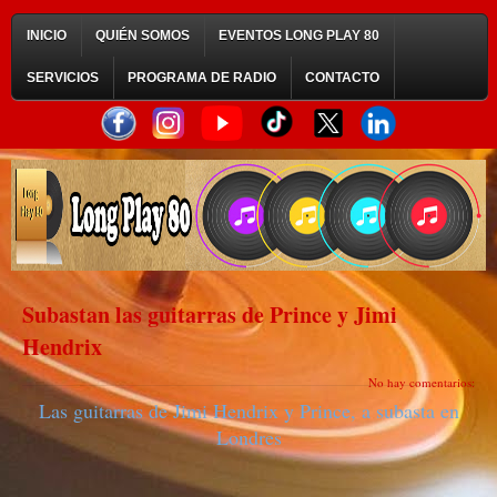
INICIO
QUIÉN SOMOS
EVENTOS LONG PLAY 80
SERVICIOS
PROGRAMA DE RADIO
CONTACTO
Subastan las guitarras de Prince y Jimi
Hendrix
No hay comentarios:
Las guitarras de Jimi Hendrix y Prince, a subasta en
Londres