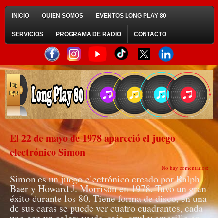
INICIO
QUIÉN SOMOS
EVENTOS LONG PLAY 80
SERVICIOS
PROGRAMA DE RADIO
CONTACTO
El 22 de mayo de 1978 apareció el juego
electrónico Simon
No hay comentarios:
Simon es un juego electrónico creado por Ralph
Baer y Howard J. Morrison en 1978. Tuvo un gran
éxito durante los 80. Tiene forma de disco, en una
de sus caras se puede ver cuatro cuadrantes, cada
uno con un color: verde, rojo, azul y amarillo en