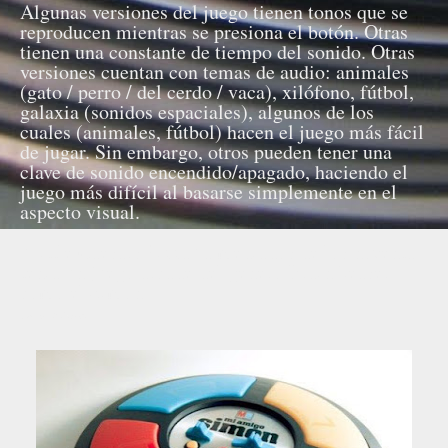
Algunas versiones del juego tienen tonos que se
reproducen mientras se presiona el botón. Otras
tienen una constante de tiempo del sonido. Otras
versiones cuentan con temas de audio: animales
(gato / perro / del cerdo / vaca), xilófono, fútbol,
galaxia (sonidos espaciales), algunos de los
cuales (animales, fútbol) hacen el juego más fácil
de jugar. Sin embargo, otros pueden tener una
clave de sonido encendido/apagado, haciendo el
juego más difícil al basarse simplemente en el
aspecto visual.
"Little Caesars Pizza" a mediados de los noventa
tenía un juego arcade del género Brain Teaser
como el Simon.
Fuente: Wikipedia