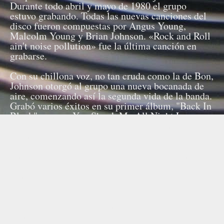
Durante todo abril y mayo de 1980 el grupo
estuvo grabando. Todas las nuevas canciones del
disco fueron compuestas por Angus Young,
Malcolm Young y Brian Johnson. «Rock and Roll
ain't noise pollution» fue la última canción en
grabarse.
Con su chillona voz, no tan cruda como la de Bon,
Johnson otorgó al grupo una nueva bocanada de
aire, comenzando así la segunda vida de la banda.
Grabó varios éxitos en su primer álbum, "Back In
Black", como «You Shook Me All Night Long»,
«Hells Bells» o la canción que le da nombre al
álbum, «Back in Black» antes de la edición del
disco, fechada el 25 de julio de 1980. Tras unas
semanas de ensayos, el grupo ofreció su primer
concierto con su nuevo cantante el 29 de junio en
Namur (Bélgica).
A principios de julio, el grupo se desplazó a
Breda (Holanda), para filmar vídeos
promocionales sin público de las canciones