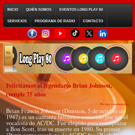
INICIO
QUIÉN SOMOS
EVENTOS LONG PLAY 80
SERVICIOS
PROGRAMA DE RADIO
CONTACTO
Felicitamos al legendario Brian Johnson,
cumple 75 años
No hay comentarios:
Brian Francis Johnson (Dunston, 5 de octubre de
1947) es un cantante británico conocido por ser el
vocalista de AC/DC. Fue elegido para reemplazar
a Bon Scott, tras su muerte en 1980. Su primer
álbum como vocalista de AC/DC fue "Back In