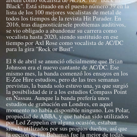
Black". Está situado en el puesto número 39 en la
lista de los 100 mejores vocalistas de metal de
todos los tiempos de la revista Hit Parader. En
2016, tras diagnosticársele problemas auditivos,
se vio obligado a abandonar su carrera como
vocalista hasta 2020, siendo sustituido en ese
tiempo por Axl Rose como vocalista de AC/DC
para la gira "Rock or Bust".
El 8 de abril se anunció oficialmente que Brian
Johnson era el nuevo cantante de AC/DC. Ese
mismo mes, la banda comenzó los ensayos en los
E-Zee Hire estudios, pero de las tres semanas
previstas, la banda solo estuvo una, ya que surgió
la posibilidad de ir a los estudios Compass Point
en Nassau. Aunque la banda prefería unos
estudios de grabación en Londres, en aquel
momento no había disponible ninguno. Los Polar,
propiedad de ABBA, y que habían sido utilizados
por Led Zeppelin en alguna ocasión, estaban
siendo utilizados por sus propios dueños, así que
la opción de las Bahamas fue la mejor de todas.