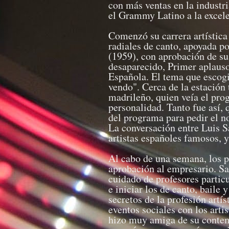
con más ventas en la industri
el Grammy Latino a la excel
Comenzó su carrera artística
radiales de canto, apoyada p
(1959), con aprobación de sus
desaparecido, Primer aplauso
Española. El tema que escogi
vendo". Cerca de la estación 
madrileño, quien veía el pro
personalidad. Tanto fue así, 
del programa para pedir el n
La conversación entre Luis S
artistas españoles famosos, y
Al cabo de una semana, los 
aprobación al empresario. Sa
cuidado de profesores partic
e iniciar los de canto, baile
secretos de la profesión artí
eventos sociales con los art
hizo muy amiga de su contem