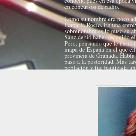
conocía, pues en esa época v
en concursos de radio.
Como su nombre era poco adec
llamarla Rocío. En una entre
sobrenombre se lo puso su ab
Sanz debió haber recogido e
Pero, pensando que le haría f
mapa de España en el que ella
provincia de Granada. Había 
paso a la posteridad. Más tar
población y fue bautizada una
Fuente: Wikipedia