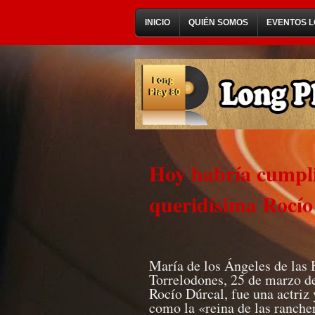
INICIO
QUIÉN SOMOS
EVENTOS L
Hoy habría cumpli
queridísima Rocío
María de los Ángeles de las 
Torrelodones, 25 de marzo de
Rocío Dúrcal, fue una actriz
como la «reina de las ranche