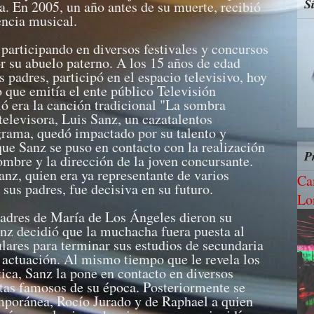
S
a. En 2005, un año antes de su muerte, recibió
encia musical.
 participando en diversos festivales y concursos
or su abuelo paterno. A los 15 años de edad
 padres, participó en el espacio televisivo, hoy
 que emitía el ente público Televisión
ó era la canción tradicional "La sombra
televisora, Luis Sanz, un cazatalentos
grama, quedó impactado por su talento y
que Sanz se puso en contacto con la realización
P
ombre y la dirección de la joven concursante.
anz, quien era ya representante de varios
Ca
 sus padres, fue decisiva en su futuro.
Lo
padres de María de Los Ángeles dieron su
nz decidió que la muchacha fuera puesta al
ulares para terminar sus estudios de secundaria
 y actuación. Al mismo tiempo que le revela los
stica, Sanz la pone en contacto en diversos
istas famosos de su época. Posteriormente se
poránea, Rocío Jurado y de Raphael a quien