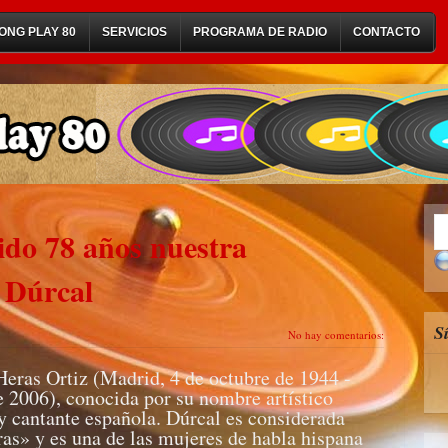
ONG PLAY 80
SERVICIOS
PROGRAMA DE RADIO
CONTACTO
do 78 años nuestra
 Dúrcal
S
No hay comentarios:
Heras Ortiz (Madrid, 4 de octubre de 1944 -
 2006), conocida por su nombre artístico
 y cantante española. Dúrcal es considerada
ras» y es una de las mujeres de habla hispana