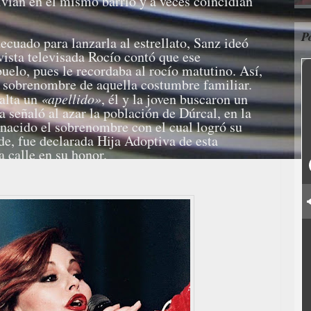
ivían en el mismo barrio y a veces coincidían
P
uado para lanzarla al estrellato, Sanz ideó
vista televisada Rocío contó que ese
uelo, pues le recordaba al rocío matutino. Así,
l sobrenombre de aquella costumbre familiar.
alta un
«apellido»
, él y la joven buscaron un
 señaló al azar la población de Dúrcal, en la
nacido el sobrenombre con el cual logró su
de, fue declarada Hija Adoptiva de esta
 calle en su honor.