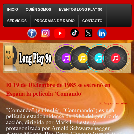
INICIO
QUIÉN SOMOS
EVENTOS LONG PLAY 80
SERVICIOS
PROGRAMA DE RADIO
CONTACTO
El 19 de Diciembre de 1985 se estrenó en
España la película 'Comando'
No hay comentarios:
"Comando" (en inglés, "Commando") es una
película estadounidense de 1985 del género de
acción, dirigida por Mark L. Lester y
protagonizada por Arnold Schwarzenegger,
Alyssa Milano, Rae Dawn Chong y Vernon Wells