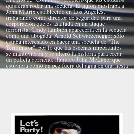
quisieran rodar una secuela. El guion mostraba a
John Matrix establecido en Los Ángeles,
trabajando como director de seguridad para una
corporación que es asaltada en un ataque
terrorista. Cindy también aparecería en la secuela
como una abogada. Arnold Schwarzenegger sólo
estaba interesado en hacer una secuela de "The
Terminator", por lo que las escenas importantes
se mantuvieron y se alteró la historia para crear
un policía corriente llamado John McLane, que
estuviera como un pez fuera del agua en una fiesta
de Navidad para la compañía para la que trabaja
su mujer. Basada en la novela "Nothing Lasts
Forever" (1979), de Roderick Thorp, este proyecto
acabaría convirtiéndose en la película "Die Hard",
protagonizada por Bruce Willis.
Fuente: Wikipedia