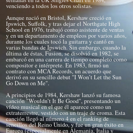
venciendo a todos los otros solistas.
Aunque nació en Bristol, Kershaw creció en
Ipswich, Suffolk, y tras dejar el Northgate High
School en 1976, trabajó como asistente de ventas
y en un departamento de empleos por varios años,
durante los cuales tocó la guitarra y cantó en
varias bandas de Ipswich. Sin embargo, cuando la
última de éstas, Fusion, se disolvió en 1982, se
embarcó en una carrera de tiempo completo como
compositor e intérprete. En 1983, firmó un
contrato con MCA Records, un acuerdo que
derivó en su sencillo debut "I Won’t Let the Sun
Go Down on Me".
A principios de 1984, Kershaw lanzó su famosa
canción "Wouldn’t It Be Good", presentando un
vídeo musical en el que él aparece como un
extraterrestre, vestido con un traje de croma. Esta
canción llegó al número 4 en el ranking de
sencillos del Reino Unido, y fue un gran éxito en
Europa (especialmente en Alemania, Italia y