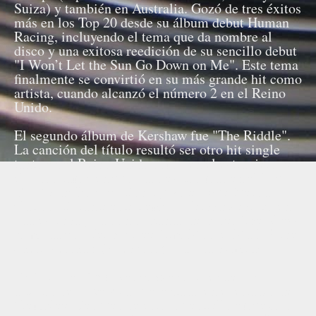
Suiza) y también en Australia. Gozó de tres éxitos
más en los Top 20 desde su álbum debut Human
Racing, incluyendo el tema que da nombre al
disco y una exitosa reedición de su sencillo debut
"I Won’t Let the Sun Go Down on Me". Este tema
finalmente se convirtió en su más grande hit como
artista, cuando alcanzó el número 2 en el Reino
Unido.
El segundo álbum de Kershaw fue "The Riddle".
La canción del título resultó ser otro hit single
tanto en el Reino Unido como en el extranjero, y
el disco también puso dos éxitos más en el Top
10, "Wide Boy" y "Don Quixote", que fueron
platino. Durante este tiempo, Kershaw estuvo en
una extensa gira con su banda de apoyo The Krew,
formada por Keith Airey, Tim Moore, Mark Price,
Sheri Kershaw (su esposa), y Dennis Smith.
En julio de 1985, Kershaw estaba entre los
artistas del Live Aid, presentado en el estadio de
Wembley. Después de esto, su estrella empezó a