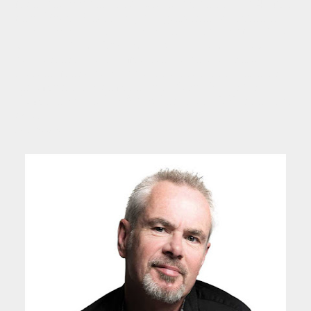
menguar, y pudo disfrutar de un único Top 40 más
en el Reino Unido. Siguió grabando y lanzando
discos, y colaborando con otros. Su álbum "Radio
Musicola", de 1986, se lanzó con buena crítica
pero escaso éxito comercial, y pareció haber
crecido más que su público inicial con trabajos
incrementados en madurez: "The Works", su
último disco de los 80, se lanzó en 1989 con poco
éxito.
Fuente: Wikipedia