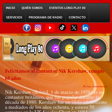
INICIO
QUIÉN SOMOS
EVENTOS LONG PLAY 80
SERVICIOS
PROGRAMA DE RADIO
CONTACTO
Felicitamos al cantautor Nik Kershaw, cumple
65 años
No hay comentarios:
Nik Kershaw (Brístol, 1 de marzo de 1958) es un
cantautor británico, que fue popular durante la
década de 1980. Kershaw fue un ídolo adolescente
a mediados de los años ochenta, y estuvo 50
semanas en la UK Singles Chart en 1984,