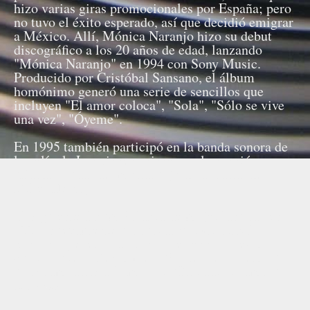
hizo varias giras promocionales por España; pero
no tuvo el éxito esperado, así que decidió emigrar
a México. Allí, Mónica Naranjo hizo su debut
discográfico a los 20 años de edad, lanzando
"Mónica Naranjo" en 1994 con Sony Music.
Producido por Cristóbal Sansano, el álbum
homónimo generó una serie de sencillos que
incluyen "El amor coloca", "Sola", "Sólo se vive
una vez", "Óyeme".
En 1995 también participó en la banda sonora de
la película La princesa cisne con la canción
"Hasta el final del mundo", junto al cantante
Mikel Herzog.
El siguiente álbum Palabra de mujer lanzado en
1997, nuevamente producido por Cristóbal
Sánsano, generó otra ronda de sencillos exitosos
que incluyen "Desátame", "Pantera en libertad",
"Las campanas del amor" y "Entender el amor".
Fuente: Wikipedia