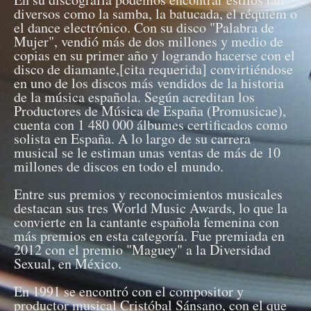
diversos como la samba, la batucada, el réquiem o
el dance electrónico. Con su disco "Palabra de
Mujer", vendió más de dos millones y medio de
copias en su primer año y logrando hacerse con el
disco de diamante,[cita requerida] convirtiéndose
en uno de los discos más vendidos de la historia
de la música española. Según acreditan los
Productores de Música de España (Promusicae),
cuenta con 1 480 000 álbumes certificados como
solista en España. A lo largo de su carrera
musical se le estiman unas ventas de más de 10
millones de discos en todo el mundo.
Entre sus premios y reconocimientos musicales
destacan sus tres World Music Awards, lo que la
convierte en la cantante española femenina con
más premios en esta categoría. Fue premiada en
2012 con el premio "Maguey" a la Diversidad
Sexual, en México.
En 1991 se encontró con el compositor y
productor musical Cristóbal Sánsano, con el que