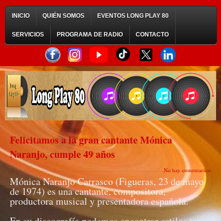
INICIO
QUIÉN SOMOS
EVENTOS LONG PLAY 80
SERVICIOS
PROGRAMA DE RADIO
CONTACTO
Felicitamos a la gran cantante Mónica
Naranjo, cumple 49 años
No hay comentarios:
Mónica Naranjo Carrasco (Figueras, 23 de mayo
de 1974) es una cantante, compositora,
productora musical y presentadora española.
En su discografía podemos encontrar estilos tan