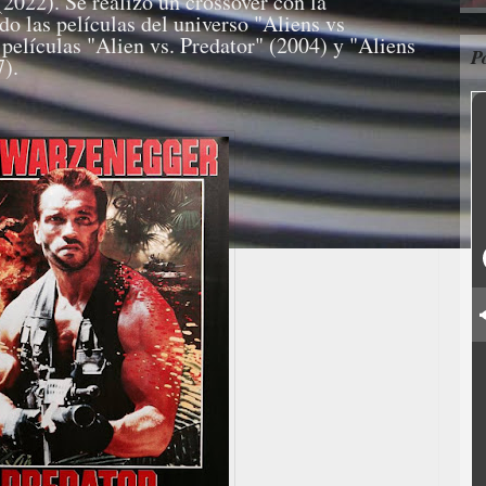
(2022). Se realizó un crossover con la
do las películas del universo "Aliens vs
s películas "Alien vs. Predator" (2004) y "Aliens
P
7).