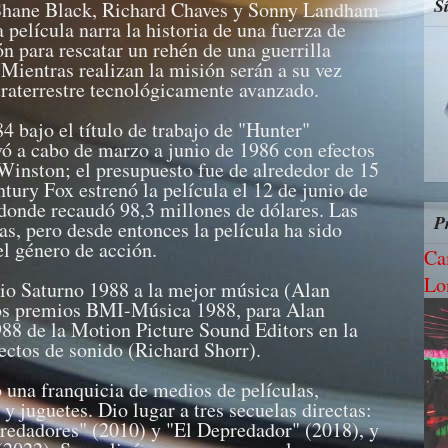
S
, Shane Black, Richard Chaves y Sonny Landham
 película narra la historia de una fuerza de
n para rescatar un rehén de una guerrilla
Mientras realizan la misión serán a su vez
raterrestre tecnológicamente avanzado.
84 bajo el título de trabajo de "Hunter"
evó a cabo de marzo a junio de 1986 con efectos
 Winston; el presupuesto fue de alrededor de 15
tury Fox estrenó la película el 12 de junio de
donde recaudó 98,3 millones de dólares. Las
P
tas, pero desde entonces la película ha sido
l género de acción.
Ca
Lo
io Saturno 1988 a la mejor música (Alan
 los premios BMI-Música 1988, para Alan
988 de la Motion Picture Sound Editors en la
ectos de sonido (Richard Shorr).
ó una franquicia de medios de películas,
y juguetes. Dio lugar a tres secuelas directas:
redadores" (2010) y "El Depredador" (2018), y