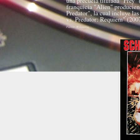
una precuela titulada "Prey" 
franquicia "Alien" producien
Predator", la cual incluye la
vs. Predator: Requiem" (200
Fuente: Wikipedia