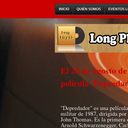
INICIO
QUIÉN SOMOS
EVENTOS L
El 20 de agosto de
película 'Depreda
"Depredador" es una película
militar de 1987, dirigida po
John Thomas. Es la primera e
Arnold Schwarzenegger, Carl