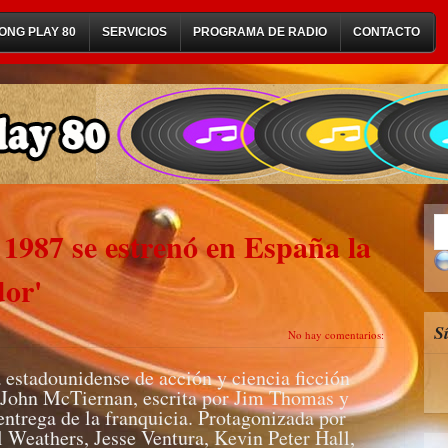
ONG PLAY 80
SERVICIOS
PROGRAMA DE RADIO
CONTACTO
 1987 se estrenó en España la
dor'
S
No hay comentarios:
 estadounidense de acción y ciencia ficción
r John McTiernan, escrita por Jim Thomas y
ntrega de la franquicia. Protagonizada por
 Weathers, Jesse Ventura, Kevin Peter Hall,