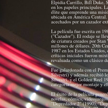
Elpidia Carrillo, Bill Duke
en los papeles principales. La
élite que emprende una misió
ubicada en América Central. 
acechados por un cazador ext
La película fue escrita en 19
("Cazador"). El rodaje se ll
de criatura creados por Stan
millones de dólares. 20th Cen
1987 en los Estados Unidos, 
críticas iniciales fueron mix
revaluada como un clásico de
Fue galardonada con el Prem
Silvestri) y además recibió
Silvestri, y el Golden Reel 1
categoría mejor montaje y ef
El éxito de la película gener
novelas, cómics, videojuegos 
"Depredador 2" (1990), "Dep