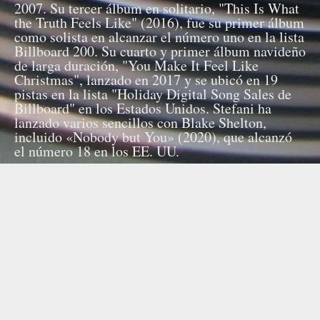
2007. Su tercer álbum en solitario, "This Is What
the Truth Feels Like" (2016), fue su primer álbum
como solista en alcanzar el número uno en la lista
Billboard 200. Su cuarto y primer álbum navideño
de larga duración, "You Make It Feel Like
Christmas", lanzado en 2017 y se ubicó en 19
pistas en la lista "Holiday Digital Song Sales de
Billboard" en los Estados Unidos. Stefani ha
lanzado varios sencillos con Blake Shelton,
incluido «Nobody but You» (2020), que alcanzó
el número 18 en los EE. UU.
Stefani ha ganado tres premios Grammy. Como
solista, ha recibido un American Music Award, un
Brit Award, un World Music Award y dos
Billboard Music Awards. En 2003, debutó con su
línea de ropa L.A.M.B. y amplió su colección con
la línea "Harajuku Lovers" de 2005, inspirada en
la cultura y moda japonesa. La revista Billboard
clasificó a Stefani como el 54º artista más exitoso
y el 37º artista Hot 100 más exitoso de la década
2000-2009. VH1 ocupó el puesto 13 en su lista de