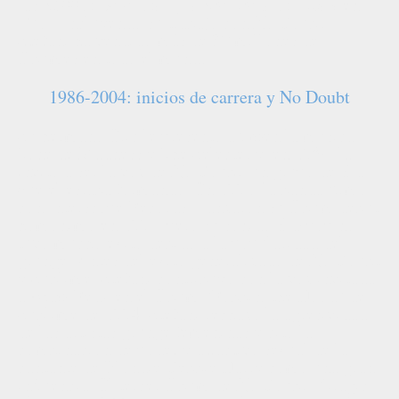
las
«100 mujeres más grandes de la música»
en
2012. Incluyendo su trabajo con No Doubt,
Stefani ha vendido más de 30 millones de
álbumes en todo el mundo.
1986-2004: inicios de carrera y No Doubt
Su hermano Eric le presentó a Gwen la música 2
Tone de Madness y The Selecter y, en 1986, la
invitó a ser la voz de No Doubt, un grupo de ska
que él estaba formando. En 1991, la banda firmó
con Interscope Records. Lanzaron su álbum debut
homónimo en 1992, pero su sonido ska-pop no
tuvo mucho éxito debido a la popularidad del
grunge. Antes del éxito generalizado de No Doubt
y Sublime, Stefani contribuyó con la voz invitada
a «Saw Red» en el álbum "Robbin' the Hood" de
Sublime de 1994. Stefani rechazó la agresividad
de las artistas grunge femeninas y citó la
combinación de poder y atractivo sexual de la
cantante de Blondie Debbie Harry como una gran
influencia. El tercer álbum de No Doubt, "Tragic