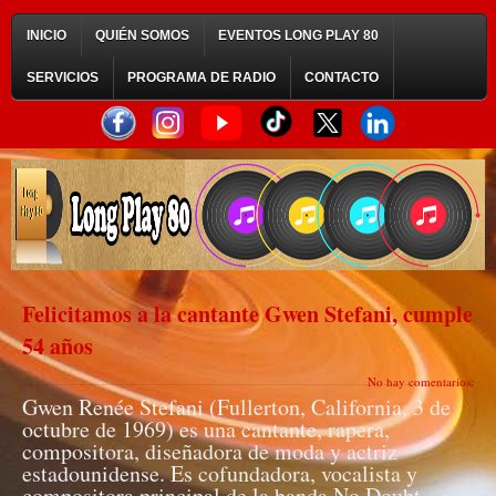
INICIO
QUIÉN SOMOS
EVENTOS LONG PLAY 80
SERVICIOS
PROGRAMA DE RADIO
CONTACTO
Felicitamos a la cantante Gwen Stefani, cumple
54 años
No hay comentarios:
Gwen Renée Stefani (Fullerton, California, 3 de
octubre de 1969) es una cantante, rapera,
compositora, diseñadora de moda y actriz
estadounidense. Es cofundadora, vocalista y
compositora principal de la banda No Doubt,