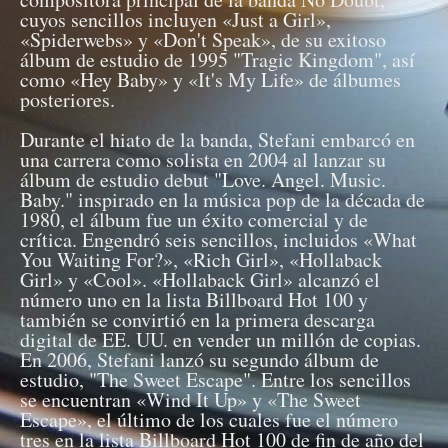
cuyos sencillos incluyen «Just a Girl»,
«Spiderwebs» y «Don't Speak», de su exitoso
álbum de estudio de 1995 "Tragic Kingdom", así
como «Hey Baby» y «It's My Life» de álbumes
posteriores.
Durante el hiato de la banda, Stefani embarcó en
una carrera como solista en 2004 al lanzar su
álbum de estudio debut "Love. Angel. Music.
Baby." inspirado en la música pop de la década de
1980, el álbum fue un éxito comercial y de
crítica. Engendró seis sencillos, incluidos «What
You Waiting For?», «Rich Girl», «Hollaback
Girl» y «Cool». «Hollaback Girl» alcanzó el
número uno en la lista Billboard Hot 100 y
también se convirtió en la primera descarga
digital de EE. UU. en vender un millón de copias.
En 2006, Stefani lanzó su segundo álbum de
estudio, "The Sweet Escape". Entre los sencillos
se encuentran «Wind It Up» y «The Sweet
Escape», el último de los cuales fue el número
tres en la lista Billboard Hot 100 de fin de año del