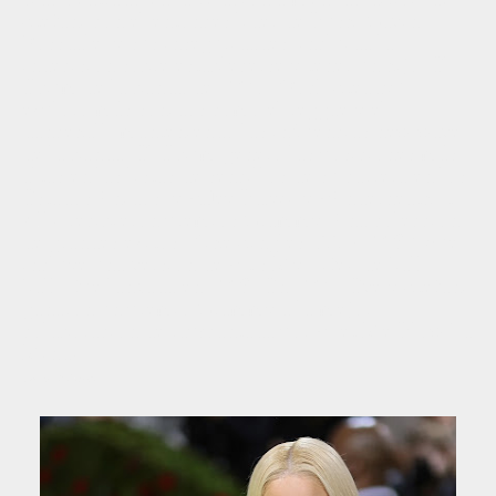
Stefani con el entonces líder de Bush, Gavin
Rossdale, y sus inseguridades, incluida la
indecisión sobre establecerse y tener un hijo. El
álbum de la banda de 2001, "Rock Steady",
exploró más sonidos como el reggae y el
dancehall, manteniendo las influencias new wave
de la banda. El álbum generó las posiciones más
altas en las listas de sencillos de su carrera en los
Estados Unidos, y «Hey Baby» y «Underneath It
All» recibieron premios Grammy. Una colección
de grandes éxitos, "The Singles 1992-2003", que
incluye una versión de «It's My Life» de Talk
Talk, fue lanzada en 2003. En 2002, Eve y Stefani
ganaron un premio Grammy a la mejor
colaboración de rap/cantada por «Let Me Blow Ya
Mind».
Fuente: Wikipedia