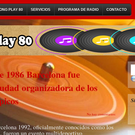
ONG PLAY 80
SERVICIOS
PROGRAMA DE RADIO
CONTACTO
de 1986 Barcelona fue
udad organizadora de los
picos
S
No hay comentarios:
celona 1992, oficialmente conocidos como los
 fueron un evento multideportivo