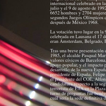
internacional celebrado en la
julio y el 9 de agosto de 199
6652 hombres y 2704 mujere
segundos Juegos Olímpicos q
después de México 1968.
La votación tuvo lugar en la
celebrada en Lausana el 17 d
eran Ámsterdam, Belgrado, B
Tras una breve presentación 
1985, el alcalde Pasqual Mar
valores cívicos de Barcelona,
apoyo popular, y el impacto 
desarrollo de la nueva Españ
presidente de España, Felipe 
el presidente del COE, Alfon
candidatura respecto a la se
terrorista de ETA en la Plaz
turno de preguntas fue benév
cuál sería la sede definitiva 