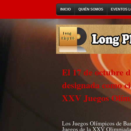
INICIO
QUIÉN SOMOS
EVENTOS L
El 17 de octubre 
designada como ci
XXV Juegos Olím
Los Juegos Olímpicos de Bar
Juegos de la XXV Olimpiada,