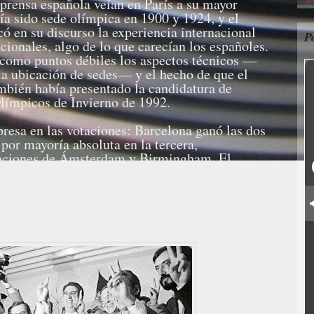
prensa española veían en París a su mayor
bía sido sede olímpica en 1900 y 1924, y el
ó en su discurso la experiencia internacional
P
cionales, algo de lo que carecían los españoles.
a como puntos débiles los aspectos técnicos —
a ubicación de sedes— y el hecho de que el
bién había presentado la candidatura de
Olímpicos de Invierno de 1992.
presa en las votaciones: Barcelona ganó las dos
por mayoría absoluta en la tercera,
naciones de Ámsterdam y Birmingham. El
tonio Samaranch, fue el encargado de anunciar
a la ville de… Barcelona»
a las 13:40 horas