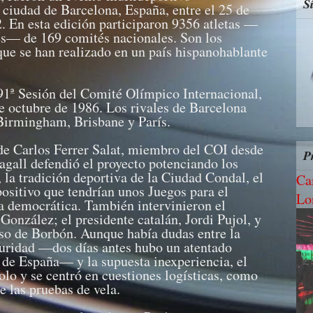
S
 ciudad de Barcelona, España, entre el 25 de
2. En esta edición participaron 9356 atletas —
s— de 169 comités nacionales. Son los
ue se han realizado en un país hispanohablante
 91ª Sesión del Comité Olímpico Internacional,
e octubre de 1986. Los rivales de Barcelona
irmingham, Brisbane y París.
de Carlos Ferrer Salat, miembro del COI desde
P
agall defendió el proyecto potenciando los
 la tradición deportiva de la Ciudad Condal, el
Ca
positivo que tendrían unos Juegos para el
Lo
a democrática. También intervinieron el
González; el presidente catalán, Jordi Pujol, y
so de Borbón. Aunque había dudas entre la
guridad —dos días antes hubo un atentado
a de España— y la supuesta inexperiencia, el
olo y se centró en cuestiones logísticas, como
de las pruebas de vela.