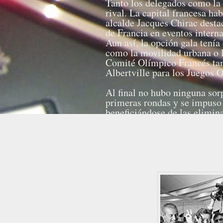
Tanto los delegados como la 
rival. La capital francesa ha
alcalde Jacques Chirac destac
de Francia en eventos interna
Aun así, la opción gala tení
como la movilidad urbana o l
Comité Olímpico Francés tam
Albertville para los Juegos 
Al final no hubo ninguna sor
primeras rondas y se impuso 
beneficiándose de las elimi
presidente del COI, Juan An
en francés la elección final
«
(UTC+1).
Fuente: Wikipedia