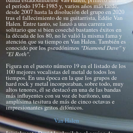
el período 1974-1985 y, varios años más tarde,
desde 2007 hasta la disolución del grupo en 2020
tras el fallecimiento de su guitarrista, Eddie Van
Halen. Entre tanto, se lanzó a una carrera en
solitario que si bien cosechó bastantes éxitos en
la década de los 80, no le valió la misma fama y
atención que su tiempo en Van Halen. También es
conocido por los pseudónimos
"Diamond Dave"
y
"El Roth"
.
Figura en el puesto número 19 en el listado de los
100 mejores vocalistas del metal de todos los
tiempos. En una época en la que los grupos de
hard rock y metal incorporaban, sobre todo, muy
altos tenores, él se destacó en una de las bandas
más influyentes con su voz de barítono, una
amplísima tesitura de más de cinco octavas e
impresionantes gritos difónicos.
Van Halen