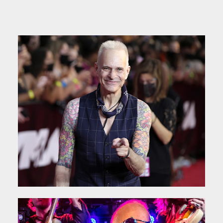
del exitoso álbum "1984".
Fuente: Wikipedia