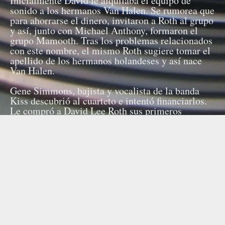
Inicialmente David le alquilaba el equipo de
sonido a los hermanos Van Halen. Se rumorea que
para ahorrarse el dinero, invitaron a Roth al grupo
y así, junto con Michael Anthony, formaron el
grupo Mamooth. Tras los problemas relacionados
con este nombre, el mismo Roth sugiere tomar el
apellido de los hermanos holandeses y así nace
Van Halen.
Gene Simmons, bajista y vocalista de la banda
Kiss descubrió al cuarteto e intentó financiarlos.
Le compró a David Lee Roth sus primeros
pantalones de cuero para ganarse a la banda. Pero
Gene Simmons en ese momento no pudo aportar
suficiente dinero como para ficharles y solo
consiguió lanzarles al éxito financiándoles su
primera maqueta, que luego llegó a manos de la
discográfica Warner Bros, y de ahí al estrellato.
Después del éxito alcanzado por el grupo a nivel
mundial y tras publicar seis discos, las claras
diferencias musicales entre Roth y los hermanos
Van Halen se hacen evidentes tras la publicación