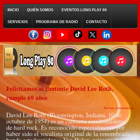
INICIO
QUIÉN SOMOS
EVENTOS LONG PLAY 80
SERVICIOS
PROGRAMA DE RADIO
CONTACTO
Felicitamos al cantante David Lee Roth,
cumple 69 años
No hay comentarios:
David Lee Roth (Bloomington, Indiana, 10 de
octubre de 1954) es un cantante estadounidense
de hard rock. Es reconocido especialmente por
haber sido el vocalista original de la renombrada
banda estadounidense Van Halen, primero durante