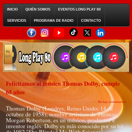
INICIO
QUIÉN SOMOS
EVENTOS LONG PLAY 80
SERVICIOS
PROGRAMA DE RADIO
CONTACTO
Felicitamos al músico Thomas Dolby, cumple
65 años
No hay comentarios:
Thomas Dolby (Londres, Reino Unido; 14 de
octubre de 1958), nombre artístico de Thomas
Morgan Robertson, es un músico, productor e
inventor inglés. Dolby es más conocido por su hit
de 1982 "She Blinded Me With Science".