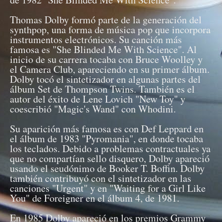
Thomas Dolby formó parte de la generación del
synthpop, una forma de música pop que incorpora
instrumentos electrónicos. Su canción más
famosa es "She Blinded Me With Science". Al
inicio de su carrera tocaba con Bruce Woolley y
el Camera Club, apareciendo en su primer álbum.
Dolby tocó el sintetizador en algunas partes del
álbum Set de Thompson Twins. También es el
autor del éxito de Lene Lovich "New Toy" y
coescribió "Magic's Wand" con Whodini.
Su aparición más famosa es con Def Leppard en
el álbum de 1983 "Pyromania", en donde tocaba
los teclados. Debido a problemas contractuales ya
que no compartían sello disquero, Dolby apareció
usando el seudónimo de Booker T. Boffin. Dolby
también contribuyó con el sintetizador en las
canciones "Urgent" y en "Waiting for a Girl Like
You" de Foreigner en el álbum 4, de 1981.
En 1985 Dolby apareció en los premios Grammy