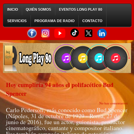
INICIO
QUIÉN SOMOS
EVENTOS LONG PLAY 80
SERVICIOS
PROGRAMA DE RADIO
CONTACTO
Hoy cumpliría 94 años el polifacético Bud
Spencer
No hay comentarios:
Carlo Pedersoli, más conocido como Bud Spencer
(Nápoles, 31 de octubre de 1929 - Roma, 27 de
junio de 2016), fue un actor, guionista, productor
cinematográfico, cantante y compositor italiano.
Fue también campeón italiano de natación y