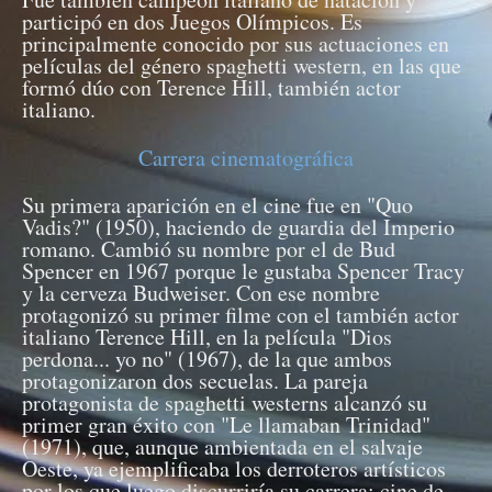
participó en dos Juegos Olímpicos. Es
principalmente conocido por sus actuaciones en
películas del género spaghetti western, en las que
formó dúo con Terence Hill, también actor
italiano.
Carrera cinematográfica
Su primera aparición en el cine fue en "Quo
Vadis?" (1950), haciendo de guardia del Imperio
romano. Cambió su nombre por el de Bud
Spencer en 1967 porque le gustaba Spencer Tracy
y la cerveza Budweiser. Con ese nombre
protagonizó su primer filme con el también actor
italiano Terence Hill, en la película "Dios
perdona... yo no" (1967), de la que ambos
protagonizaron dos secuelas. La pareja
protagonista de spaghetti westerns alcanzó su
primer gran éxito con "Le llamaban Trinidad"
(1971), que, aunque ambientada en el salvaje
Oeste, ya ejemplificaba los derroteros artísticos
por los que luego discurriría su carrera: cine de