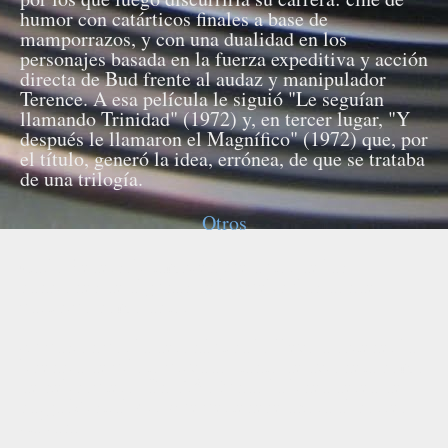
humor con catárticos finales a base de
mamporrazos, y con una dualidad en los
personajes basada en la fuerza expeditiva y acción
directa de Bud frente al audaz y manipulador
Terence. A esa película le siguió "Le seguían
llamando Trinidad" (1972) y, en tercer lugar, "Y
después le llamaron el Magnífico" (1972) que, por
el título, generó la idea, errónea, de que se trataba
de una trilogía.
Otros
Carlo Pedersoli también fue autor de las
canciones de algunas de las películas donde
participó como actor.
Su pasión por la aeronáutica lo llevó a obtener la
licencia de piloto privado, tanto de avioneta como
de helicóptero. En 1981 fundó la línea aérea de
carga Mistral Air, que pertenece ahora al correo
italiano.