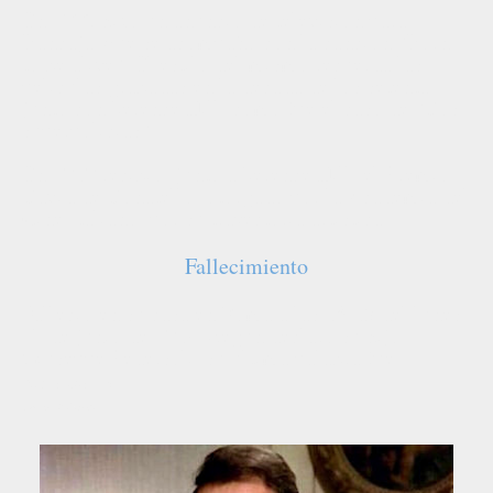
En 2009 hizo un anuncio de televisión para
Bancaja, que se acompañó con la canción "Born
to be alive". El estilo del mismo recuerda las
películas grabadas en la década de los setenta
junto con Terence Hill, como fue el caso de "Dos
superpolicias".
En 2010 recibió, junto a Terence Hill, el Premio
David de Donatello, otorgado por la Academia del
Cine Italiano, por su trayectoria artística.
Fallecimiento
Falleció en su casa en Roma a las 18:15 del lunes
27 de junio de 2016. Según declaró su hijo
Giuseppe Pedersoli, su última palabra fue
«Gracias»
.
Fuente: Wikipedia