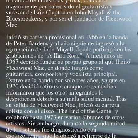
mayormente por haber sido el guitarrista y
sucesor de Eric Clapton en John Mayall & the
Bluesbreakers, y por ser el fundador de Fleetwood
Mac.
Inició su carrera profesional en 1966 en la banda
de Peter Bardens y al año siguiente ingresó a la
agrupación de John Mayall, donde participó en las
grabaciones de "A Hard Road". A mediados de
1967 decidió fundar su propio grupo al que llamó
Fleetwood Mac, en donde fungió como
guitarrista, compositor y vocalista principal.
Estuvo en la banda por solo tres años, ya que en
1970 decidió retirarse, aunque otros medios
informaron que los otros integrantes lo
despidieron debido a su mala salud mental. Tras
su salida de Fleetwood Mac, inició su carrera
solista con el disco "The End of the Game" y
colaboró hasta 1973 en varios álbumes de otros
artistas. Sin embargo, durante la segunda mitad
de los setenta fue diagnosticado con
esquizofrenia, que lo obligó a retirarse de la