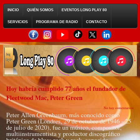
INICIO
QUIÉN SOMOS
EVENTOS LONG PLAY 80
SERVICIOS
PROGRAMA DE RADIO
CONTACTO
Hoy habría cumplido 77 años el fundador de
Fleetwood Mac, Peter Green
No hay comentarios:
Peter Allen Greenbaum, más conocido como
Peter Green (Londres, 29 de octubre de 1946 - 25
de julio de 2020), fue un músico, compositor,
multiinstrumentista y productor discográfico
británico de blues rock y rock, conocido