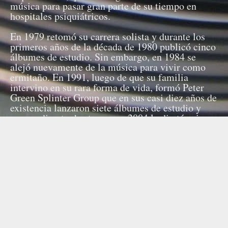
música para pasar gran parte de su tiempo en
hospitales psiquiátricos.
En 1979 retomó su carrera solista y durante los
primeros años de la década de 1980 publicó cinco
álbumes de estudio. Sin embargo, en 1984 se
alejó nuevamente de la música para vivir como
ermitaño. En 1991, luego de que su familia
intervino en su rara forma de vida, formó Peter
Green Splinter Group que en sus casi diez años de
existencia lanzaron siete álbumes de estudio y
uno en directo, hasta que en 2004 le dio término
abruptamente. Desde entonces dio algunas
presentaciones esporádicas, siendo en 2010 la
última aparición pública como músico.
Peter Green es considerado como una de las
figuras más importantes del blues británico, cuyo
marcado vibrato y su economía de estilo lo
posiciona como uno de los guitarristas más
creativos y originales que ha dado Inglaterra. En
2004 fue incluido en el puesto 58 de la lista de los