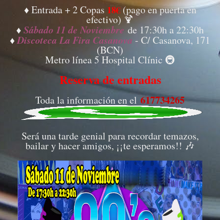
♦ Entrada + 2 Copas
(pago en puerta en
18€
efectivo) 🍹
Sábado 11 de Noviembre
♦
de 17:30h a 22:30h
Discoteca La Fira Casanova
♦
- C/ Casanova, 171
(BCN)
Metro línea 5 Hospital Clínic 🚇
Reserva de entradas
617734265
Toda la información en el
Será una tarde genial para recordar temazos,
bailar y hacer amigos, ¡¡te esperamos!! 🎶