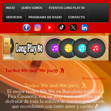
INICIO
QUIÉN SOMOS
EVENTOS LONG PLAY 80
SERVICIOS
PROGRAMA DE RADIO
CONTACTO
Tardeo 80s and 90s party 🕺
No hay comentarios:
Tardeo 80s and 90s party 🕺
El mejor tardeo 80s 90s en Barcelona está en La
Fira Casanova, con un muy buen ambiente para
disfrutar de toda la música de nuestra generación,
que recordamos con tanto amor y cariño 🎵