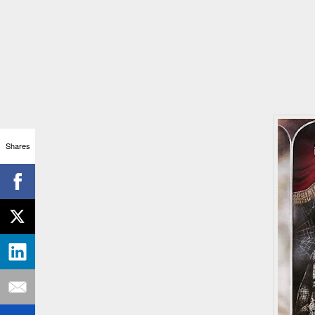
"The Hitchhiker".
En 2006 fue estrenada "Creep
Duddelson. Ni Romero ni King
cuenta con cinco historias: "
Professor's Wife" y "Haunte
Fuente: Wikipedia
Shares