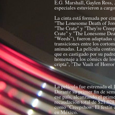
E.G. Marshall, Gaylen Ross, 
especiales estuvieron a carg
La cinta está formada por cin
"The Lonesome Death of Jord
"The Crate" y "They're Creep
Crate" y "The Lonesome Death
"Weeds"), fueron adaptadas 
transiciones entre los corto
animadas. La película contie
que es castigado por su padre
homenaje a los cómics de lo
cripta", "The Vault of Horror
La película fue estrenada el
Durante su primer fin de sem
ese país, alcanzando el prim
recaudación total de $21.028
como "Creepshow: El festín 
en México.