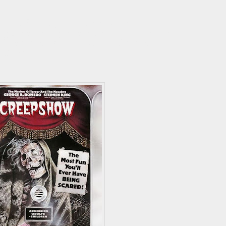
show 3", dirigida por Ana Clavell y James
 tuvieron algo que ver con ella. La película
Alice", "The Radio", "Call Girl", "The
d Dog".