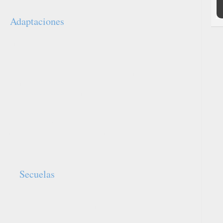
Adaptaciones
n cómic ilustrado por Bernie Wrightson.
how" generó interés en la creación de una
roductions creó la serie "Tales from the
ña como "Cuentos desde la Oscuridad". Esta
–87) antes de ser reemplazada por una casi
, que duró tres años (1988–91).
ión, titulada "Creepshow", fue estrenada a
treaming Shudder en septiembre de 2019. La
seis episodios, narrando un total de doce
Secuelas
show 2", se estrenó en 1987. Dirigida por
 guion de George A. Romero y Stephen King.
orias: "Old Chief Wood'nhead", "The Raft" y