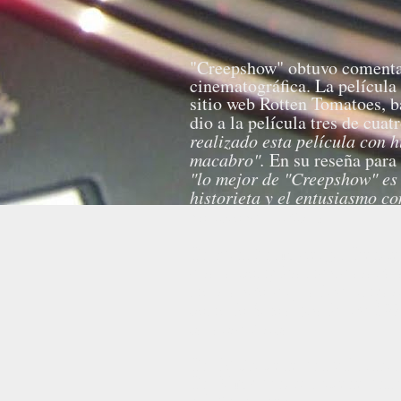
"Creepshow" obtuvo comentari
cinematográfica. La película
sitio web Rotten Tomatoes, b
dio a la película tres de cuat
realizado esta película con 
macabro".
En su reseña para
"lo mejor de "Creepshow" es
historieta y el entusiasmo c
posiciones ridículas"
.
En spinof.com Sergio Benítez
estará completamente atada a
mostrándose igual de simpáti
como lo hizo a finales de 198
características"
.
En IMDb tiene una valoración
En FilmAffinity obtiene una 
calificaciones.