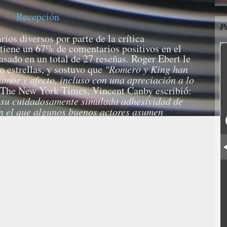
Recepción
P
os diversos por parte de la crítica
 tiene un 67% de comentarios positivos en el
asado en un total de 27 reseñas. Roger Ebert le
ro estrellas, y sostuvo que
"Romero y King han
humor y afecto, incluso con una apreciación a lo
 The New York Times, Vincent Canby escribió:
 su cuidadosamente simulada adhesividad de
on el que algunos buenos actores asumen
 la califica como
"una producción que siempre
 su tiempo y que, no obstante, sigue
ca hoy, treinta años después de su estreno, a
2. Y eso es decir bastante de un filme de estas
 de 6,9 sobre 10, con 40.135 calificaciones.
puntuación de 6,2 sobre 10 basándose en 6.722