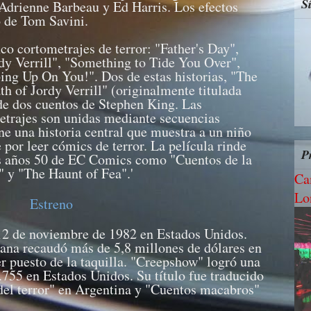
S
Adrienne Barbeau y Ed Harris. Los efectos
o de Tom Savini.
co cortometrajes de terror: "Father's Day",
y Verrill", "Something to Tide You Over",
ing Up On You!". Dos de estas historias, "The
 of Jordy Verrill" (originalmente titulada
de dos cuentos de Stephen King. Las
metrajes son unidas mediante secuencias
ne una historia central que muestra a un niño
 por leer cómics de terror. La película rinde
P
s años 50 de EC Comics como "Cuentos de la
" y "The Haunt of Fea".'
Ca
Lo
Estreno
 12 de noviembre de 1982 en Estados Unidos.
ana recaudó más de 5,8 millones de dólares en
er puesto de la taquilla. "Creepshow" logró una
.755 en Estados Unidos. Su título fue traducido
del terror" en Argentina y "Cuentos macabros"