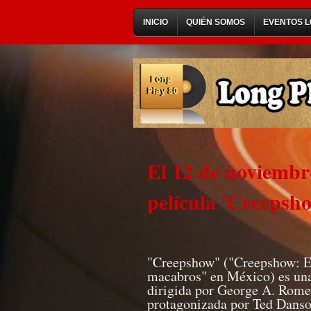
INICIO
QUIÉN SOMOS
EVENTOS L
El 12 de noviembre
película 'Creepsh
"Creepshow" ("Creepshow: El 
macabros" en México) es una 
dirigida por George A. Romer
protagonizada por Ted Danso