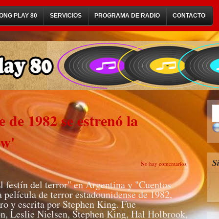
ONG PLAY 80
SERVICIOS
PROGRAMA DE RADIO
CONTACTO
 de 1982 se estrenó la
ow'
S
No hay comentarios:
festín del terror" en Argentina y "Cuentos
película de terror estadounidense de 1982,
o y escrita por Stephen King. Fue
n, Leslie Nielsen, Stephen King, Hal Holbrook,