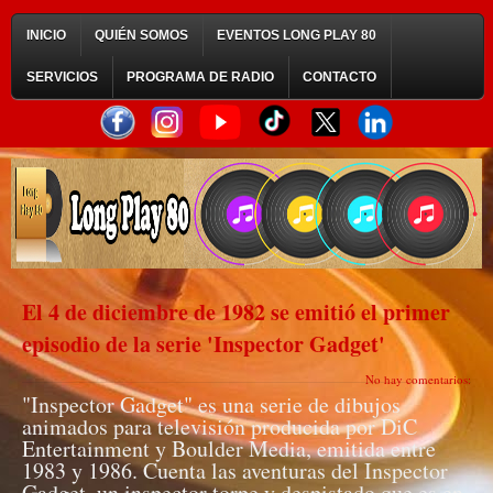
INICIO
QUIÉN SOMOS
EVENTOS LONG PLAY 80
SERVICIOS
PROGRAMA DE RADIO
CONTACTO
El 4 de diciembre de 1982 se emitió el primer
episodio de la serie 'Inspector Gadget'
No hay comentarios:
"Inspector Gadget" es una serie de dibujos
animados para televisión producida por DiC
Entertainment y Boulder Media, emitida entre
1983 y 1986. Cuenta las aventuras del Inspector
Gadget, un inspector torpe y despistado que es en