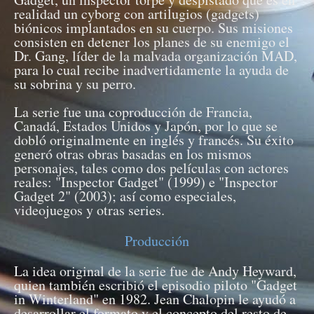
realidad un cyborg con artilugios (gadgets)
biónicos implantados en su cuerpo. Sus misiones
consisten en detener los planes de su enemigo el
Dr. Gang, líder de la malvada organización MAD,
para lo cual recibe inadvertidamente la ayuda de
su sobrina y su perro.
La serie fue una coproducción de Francia,
Canadá, Estados Unidos y Japón, por lo que se
dobló originalmente en inglés y francés. Su éxito
generó otras obras basadas en los mismos
personajes, tales como dos películas con actores
reales: "Inspector Gadget" (1999) e "Inspector
Gadget 2" (2003); así como especiales,
videojuegos y otras series.
Producción
La idea original de la serie fue de Andy Heyward,
quien también escribió el episodio piloto "Gadget
in Winterland" en 1982. Jean Chalopin le ayudó a
desarrollar el formato y el concepto del resto de