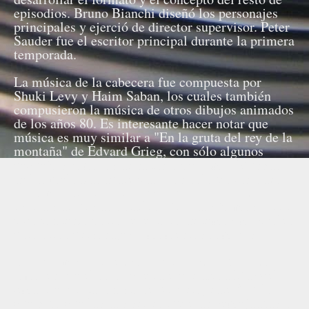
episodios. Bruno Bianchi diseñó los personajes
principales y ejerció de director supervisor. Peter
Sauder fue el escritor principal durante la primera
temporada.
La música de la cabecera fue compuesta por
Shuki Levy y Haim Saban, los cuales también
compusieron la música de otros dibujos animados
de los años 80. Es interesante hacer notar que
música es muy similar a "En la gruta del rey de la
montaña" de Edvard Grieg, con sólo algunos
pequeños cambios de notación y ritmo. Muchas
de las melodías aparecidas son sólo variaciones
del tema principal, incluso cuando aparecen
escenas de fiestas o bailes. De todas formas, Levy
y Saban tenían otro repertorio de temas musicales
para otros personajes y momentos cómicos.
Don Adams, la voz estadounidense de Gadget,
también fue el actor que interpretaba a Maxwell
Smart, el protagonista de "Superagente 86", lo
que hizo que las dos series tuvieran semejanzas a