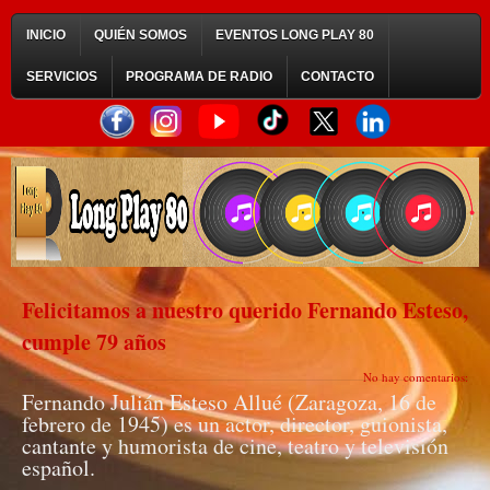
INICIO
QUIÉN SOMOS
EVENTOS LONG PLAY 80
SERVICIOS
PROGRAMA DE RADIO
CONTACTO
Felicitamos a nuestro querido Fernando Esteso,
cumple 79 años
No hay comentarios:
Fernando Julián Esteso Allué (Zaragoza, 16 de
febrero de 1945) es un actor, director, guionista,
cantante y humorista de cine, teatro y televisión
español.