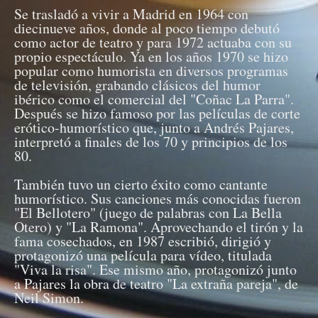
Se trasladó a vivir a Madrid en 1964 con
diecinueve años, donde al poco tiempo debutó
como actor de teatro y para 1972 actuaba con su
propio espectáculo. Ya en los años 1970 se hizo
popular como humorista en diversos programas
de televisión, grabando clásicos del humor
ibérico como el comercial del "Coñac La Parra".
Después se hizo famoso por las películas de corte
erótico-humorístico que, junto a Andrés Pajares,
interpretó a finales de los 70 y principios de los
80.
También tuvo un cierto éxito como cantante
humorístico. Sus canciones más conocidas fueron
"El Bellotero" (juego de palabras con La Bella
Otero) y "La Ramona". Aprovechando el tirón y la
fama cosechados, en 1987 escribió, dirigió y
protagonizó una película para vídeo, titulada
"Viva la risa". Ese mismo año, protagonizó junto
a Pajares la obra de teatro "La extraña pareja", de
Neil Simon.