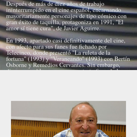
Después de más de diez años de trabajo
ininterrumpido en el cine español, encarnando
mayoritariamente personajes de tipo cómico con
gran éxito de taquilla, protagoniza en 1991, "El
amor sí tiene cura", de Javier Aguirre.
En 1993, apartado casi definitivamente del cine,
con afecto para sus fanes fue fichado por
Telecinco, donde presentó "La ruleta de la
fortuna" (1993) y "Veraneando" (1993) con Bertín
Osborne y Remedios Cervantes. Sin embargo,
diversos problemas con un contrato firmado le
impidieron intervenir en otras producciones
durante algunos años.
Fuente: Wikipedia