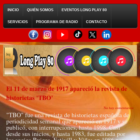
INICIO
QUIÉN SOMOS
EVENTOS LONG PLAY 80
SERVICIOS
PROGRAMA DE RADIO
CONTACTO
El 11 de marzo de 1917 apareció la revista de
historietas 'TBO'
No hay comentarios:
"TBO" fue una revista de historietas española de
periodicidad semanal que apareció en 1917 y se
publicó, con interrupciones, hasta 1998. Casi
desde sus inicios, y hasta 1983, fue editada por
los socios Buigas, Estivill y Viña; en 1986 por