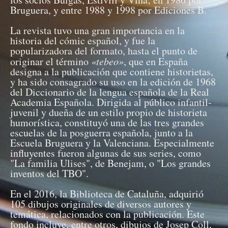
Bruguera, y entre 1988 y 1998 por Ediciones B.
La revista tuvo una gran importancia en la
historia del cómic español, y fue la
popularizadora del formato, hasta el punto de
originar el término
«tebeo»
, que en España
designa a la publicación que contiene historietas,
y ha sido consagrado su uso en la edición de 1968
del Diccionario de la lengua española de la Real
Academia Española. Dirigida al público infantil-
juvenil y dueña de un estilo propio de historieta
humorística, constituyó una de las tres grandes
escuelas de la posguerra española, junto a la
Escuela Bruguera y la Valenciana. Especialmente
influyentes fueron algunas de sus series, como
"La familia Ulises", de Benejam, o "Los grandes
inventos del TBO".
En el 2016, la Biblioteca de Cataluña, adquirió
105 dibujos originales de diversos autores y
temática, relacionados con la publicación. Este
fondo incluye, entre otros, dibujos de Josep Coll,