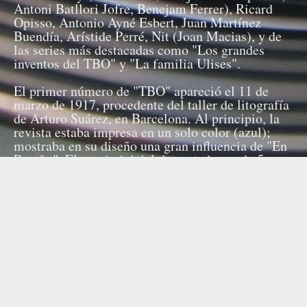
Antoni Batllori Jofre, Benejam Ferrer), Ricard
Opisso, Antonio Ayné Esbert, Juan Martínez
Buendía, Arístide Perré, Nit (Joan Macias), y de
las series más destacadas como "Los grandes
inventos del TBO" y "La familia Ulises".
El primer número de "TBO" apareció el 11 de
marzo de 1917, procedente del taller de litografía
de Arturo Suárez, en Barcelona. Al principio, la
revista estaba impresa en un solo color (azul);
mostraba en su diseño una gran influencia de "En
Patufet". El precio inicial de portada era de 5
céntimos. Tomaron su nombre de la revista lírica
"T.B.O." (1909) de Eduardo Montesinos y Ángel
Torres del Álamo, en la que las siglas eran el
nombre de un periódico.
A partir del noveno número, con la incorporación
de Joaquín Buigas Garriga a la dirección de la
revista, pasaron a utilizarse dos colores (rojo y
negro) y se situó en la portada una historieta
como ya se hiciera en Dominguín, en lugar del