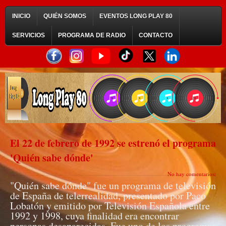
INICIO
QUIÉN SOMOS
EVENTOS LONG PLAY 80
SERVICIOS
PROGRAMA DE RADIO
CONTACTO
El 22 de febrero de 1992 se estrenó el programa
'Quién sabe dónde'
No hay comentarios:
"Quién sabe dónde" fue un programa de televisión
de España de telerrealidad, presentado por Paco
Lobatón y emitido por Televisión Española entre
1992 y 1998, cuya finalidad era encontrar
personas desaparecidas. Fue uno de los programas