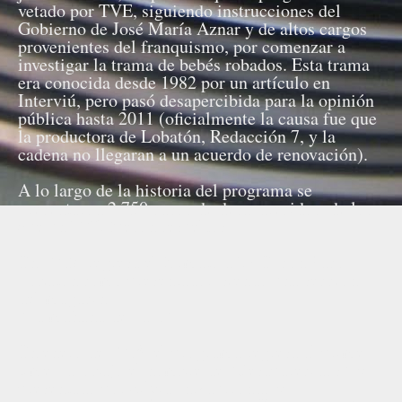
vetado por TVE, siguiendo instrucciones del
Gobierno de José María Aznar y de altos cargos
provenientes del franquismo, por comenzar a
investigar la trama de bebés robados. Esta trama
era conocida desde 1982 por un artículo en
Interviú, pero pasó desapercibida para la opinión
pública hasta 2011 (oficialmente la causa fue que
la productora de Lobatón, Redacción 7, y la
cadena no llegaran a un acuerdo de renovación).
A lo largo de la historia del programa se
presentaron 2.750 casos de desaparecidos, de los
que un 70% fueron resueltos.
En 2015, regresa el formato a TVE, con Paco
Lobatón como presentador, siendo una sección
del magacín
"La mañana de La 1".
En enero de 2018, el programa regresa al prime
time La 1 bajo el nombre de "Desaparecidos", y
presentado por Silvia Intxaurrondo y