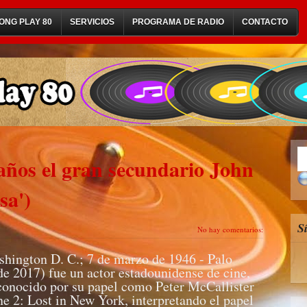
ONG PLAY 80
SERVICIOS
PROGRAMA DE RADIO
CONTACTO
años el gran secundario John
sa')
S
No hay comentarios:
shington D. C.; 7 de marzo de 1946 - Palo
 de 2017) fue un actor estadounidense de cine,
 conocido por su papel como Peter McCallister
2: Lost in New York, interpretando el papel