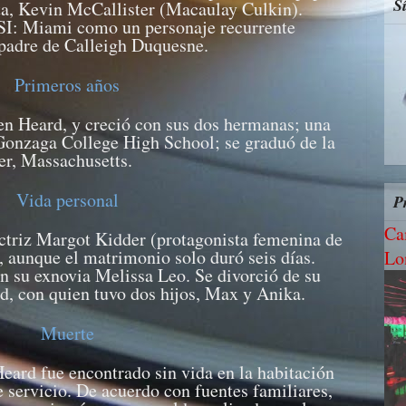
S
ta, Kevin McCallister (Macaulay Culkin).
SI: Miami como un personaje recurrente
padre de Calleigh Duquesne.
Primeros años
en Heard, y creció con sus dos hermanas; una
l Gonzaga College High School; se graduó de la
er, Massachusetts.
Vida personal
P
Ca
ctriz Margot Kidder (protagonista femenina de
, aunque el matrimonio solo duró seis días.
Lo
n su exnovia Melissa Leo. Se divorció de su
, con quien tuvo dos hijos, Max y Anika.
Muerte
Heard fue encontrado sin vida en la habitación
e servicio. De acuerdo con fuentes familiares,