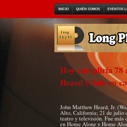
INICIO
QUIÉN SOMOS
EVENTOS L
Hoy cumpliría 78 
Heard ('Solo en ca
John Matthew Heard, Jr. (Wa
Alto, California; 21 de julio
teatro y televisión. Fue más
en Home Alone y Home Alone 