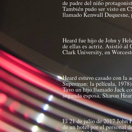
de padre del niño protagonis
También pudo ser visto en C
llamado Kenwall Duquesne, 
Heard fue hijo de John y Hel
de ellas es actriz. Asistió a
Clark University, en Worcest
Heard estuvo casado con la a
Superman: la película, 1978)
Tuvo un hijo llamado Jack co
segunda esposa, Sharon Heard
El 21 de julio de 2017 John 
de un hotel por el personal d