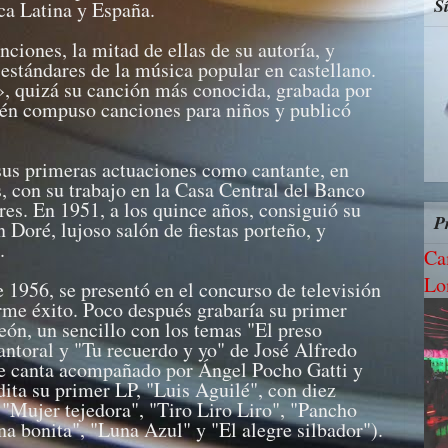
S
ca Latina y España.
ciones, la mitad de ellas de su autoría, y
 estándares de la música popular en castellano.
 quizá su canción más conocida, grabada por
ién compuso canciones para niños y publicó
sus primeras actuaciones como cantante, en
s, con su trabajo en la Casa Central del Banco
res. En 1951, a los quince años, consiguió su
P
 Doré, lujoso salón de fiestas porteño, y
.
Ca
Lo
 1956, se presentó en el concurso de televisión
rme éxito. Poco después grabaría su primer
eón, un sencillo con los temas "El preso
ntoral y "Tu recuerdo y yo" de José Alfredo
e canta acompañado por Ángel Pocho Gatti y
dita su primer LP, "Luis Aguilé", con diez
 "Mujer tejedora", "Tiro Liro Liro", "Pancho
na bonita", "Luna Azul" y "El alegre silbador").