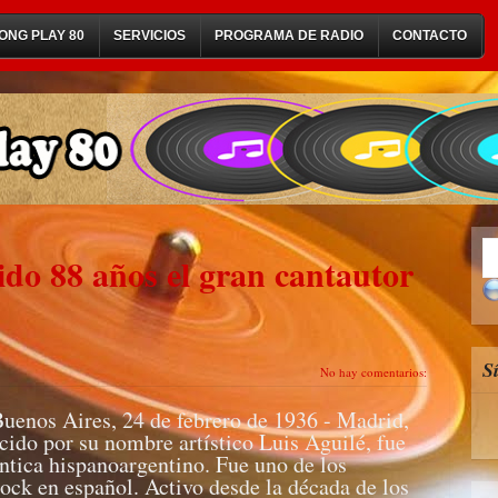
ONG PLAY 80
SERVICIOS
PROGRAMA DE RADIO
CONTACTO
do 88 años el gran cantautor
S
No hay comentarios:
uenos Aires, 24 de febrero de 1936 - Madrid,
cido por su nombre artístico Luis Aguilé, fue
ntica hispanoargentino. Fue uno de los
ock en español. Activo desde la década de los