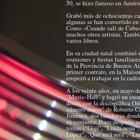
50, se hizo famoso en Améri
Grabó más de ochocientas can
algunas se han convertido en
Como «Cuando salí de Cuba»,
muchos otros artistas. Tamb
varios libros.
En su ciudad natal combinó 
reuniones y fiestas familiare
de la Provincia de Buenos Ai
primer contrato, en la Maison
empezó a trabajar en la radio
A los veinte años, en mayo de
"Music-Hall" y logró un eno
disco, con la discográfica Od
número nueve" de Roberto Ca
Jiménez, dos rancheras dond
su conjunto. Poco después, e
temas ("Gigí", "Linda nena",
López", "Qué será será", "Lu