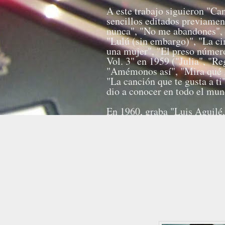
A este trabajo siguieron "Ca
sencillos editados previamen
nunca", "No me abandones", 
"Lulú (sin embargo)", "La ci
una mujer", "El preso númer
Vol. 3" en 1959 ("Julia", "Re
"Amémonos así", "Mira qué lu
"La canción que te gusta a ti
dio a conocer en todo el mu
En 1960, graba "Luis Aguilé,
piel", "Yo sé", "La pachanga"
"¡Ay, Chabela!", "La balanza
y "Castillo de piedra"). "La 
que grabó. Después de este d
España cuando actuó en el "F
Palacio de los Deportes de B
radiofónico Luis Arribas Cas
José Guardiola y Gelu, entre 
Fuente: Wikipedia