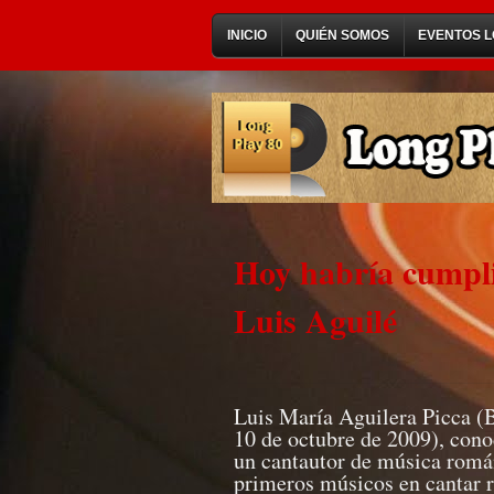
INICIO
QUIÉN SOMOS
EVENTOS L
Hoy habría cumpli
Luis Aguilé
Luis María Aguilera Picca (B
10 de octubre de 2009), cono
un cantautor de música romá
primeros músicos en cantar r