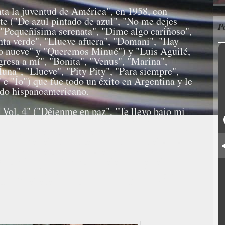
nta la juventud de América", en 1958, con
te ("De azul pintado de azul", "No me dejes
P
"Pequeñísima serenata", "Dime algo cariñoso",
nta verde", "Llueve afuera", "Domani", "Hay
o nueve" y "Queremos Minué") y "Luis Aguilé,
gresa a mí", "Bonita", "Venus", "Marina",
na", "Llueve", "Pity Pity", "Para siempre",
" e "Ío") que fue todo un éxito en Argentina y le
ndo hispanoamericano.
 Vol. 4" ("Déjenme en paz", "Te llevo bajo mi
, "Al claro de luna", "Ya ves, así pienso yo",
", "Arrivederchi", "Mi espíritu", "La montaña"
balanza" es el primer tema escrito por él mismo
isco, Aguilé tuvo su primer contacto con
estival para la juventud" celebrado en el
arcelona. Presentado por el popular locutor
tro. En el evento actuó junto al Dúo Dinámico,
otros.