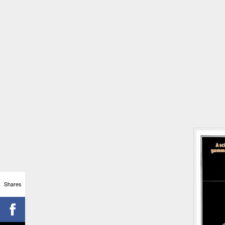
- "Death of the Incredible H
modificada de la Viuda Negr
la escena final Hulk está en 
herido, cae desde las alturas 
Con el último aliento ya vue
libre…"
.
Se esperaba un nuevo film pil
"Rebirth of the Incredible H
cáncer hizo cancelar el proye
Fuente: Wikipedia
Shares