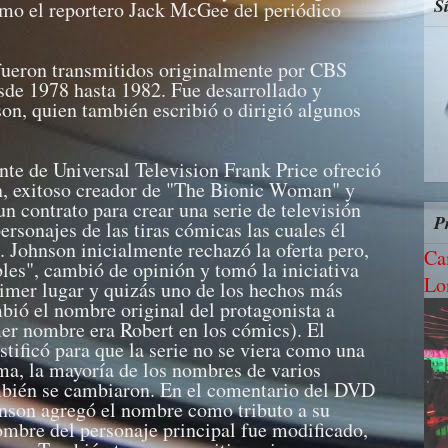
S
mo el reportero Jack McGee del periódico
 fueron transmitidos originalmente por CBS
sde 1978 hasta 1982. Fue desarrollado y
n, quien también escribió o dirigió algunos
nte de Universal Television Frank Price ofreció
n, exitoso creador de "The Bionic Woman" y
un contrato para crear una serie de televisión
P
ersonajes de las tiras cómicas las cuales él
 Johnson inicialmente rechazó la oferta pero,
Ca
bles", cambió de opinión y tomó la iniciativa
Lo
rimer lugar y quizás uno de los hechos más
bió el nombre original del protagonista a
er nombre era Robert en los cómics). El
tificó para que la serie no se viera como una
rma, la mayoría de los nombres de varios
mbién se cambiaron. En el comentario del DVD
hnson agregó el nombre como tributo a su
nombre del personaje principal fue modificado,