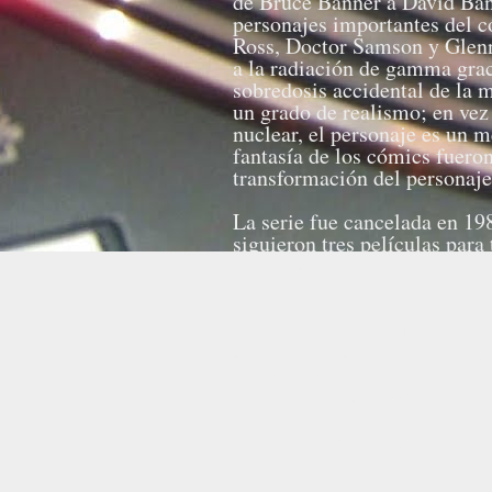
de Bruce Banner a David Ban
personajes importantes del c
Ross, Doctor Samson y Glenn 
a la radiación de gamma grac
sobredosis accidental de la m
un grado de realismo; en vez
nuclear, el personaje es un 
fantasía de los cómics fueron
transformación del personaje
La serie fue cancelada en 19
siguieron tres películas para
relanzamiento de una nueva s
son:
- "The Incredible Hulk Retur
mostrado como un antiguo vi
alterego el Dr. Donald Blak
actúa por última vez Jack C
- "Trial of the Incredible Hu
Daredevil y del villano King