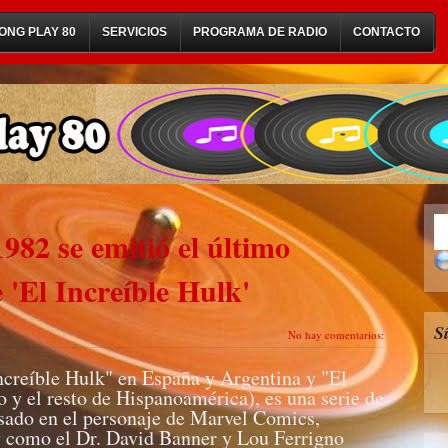
ONG PLAY 80
SERVICIOS
PROGRAMA DE RADIO
CONTACTO
982 se emitió el último
e 'El Increíble Hulk'
S
No hay comentarios:
ncreíble Hulk" en España y Argentina y "El
y el resto de Hispanoamérica), es una serie de
sado en el personaje de Marvel Comics,
y como el Dr. David Banner y Lou Ferrigno