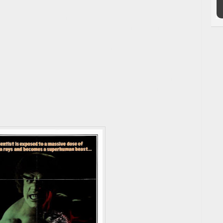
ulk", (1990). Aparece una versión bastante
a que tiene un romance con David Banner. En
un avión que explota en el aire y, mortalmente
siendo el golpe final el choque contra el suelo.
lto a ser David Banner exclama
"…ahora soy
oto para la nueva serie, la cual se iba a llamar
ulk", pero la muerte de Bill Bixby enfermo de
cto.