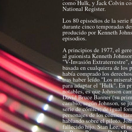
como Hulk, y Jack Colvin co
National Register.
Los 80 episodios de la serie
durante cinco temporadas de
producido por Kenneth Johnso
episodios.
A principios de 1977, el gere
al guionista Kenneth Johnso
"V-Invasión Extraterrestre", 
basada en cualquiera de los p
había comprado los derechos.
tras haber leído "Los misera
para adaptar el "Hulk". En p
notables, es que Johnson cam
David Bruce Banner (su prim
cambio, según Johnson, se jus
serie de cómics; de igual fo
personajes de los cómics ta
hablando sobre el piloto, Jo
fallecido hijo. Stan Lee, el 