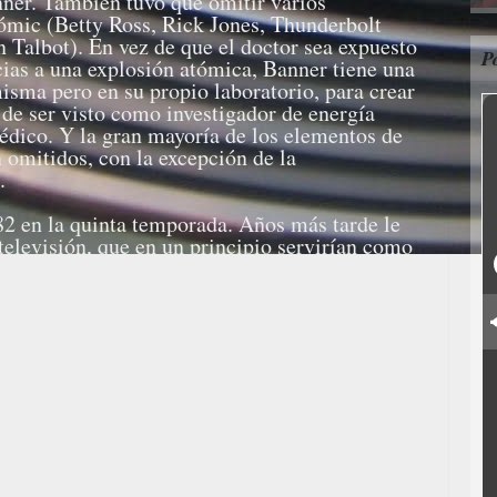
ner. También tuvo que omitir varios
ómic (Betty Ross, Rick Jones, Thunderbolt
Talbot). En vez de que el doctor sea expuesto
P
ias a una explosión atómica, Banner tiene una
isma pero en su propio laboratorio, para crear
 de ser visto como investigador de energía
médico. Y la gran mayoría de los elementos de
 omitidos, con la excepción de la
.
82 en la quinta temporada. Años más tarde le
 televisión, que en un principio servirían como
erie con el monstruo esmeralda. Las películas
ns", (1988) donde aparece el personaje de Thor,
kingo borracho, mujeriego y separado de su
e quien aquí es un exalumno de Banner. También
olvin como Jack McGee.
lk", (1989). Con la aparición del superhéroe
pin.