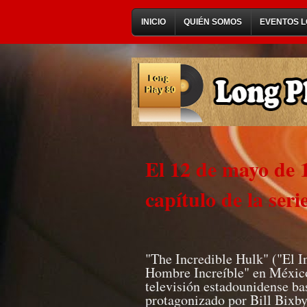
INICIO
QUIÉN SOMOS
EVENTOS L
El 12 de mayo de 1
capítulo de la seri
"The Incredible Hulk" ("El I
Hombre Increíble" en México 
televisión estadounidense ba
protagonizado por Bill Bixb