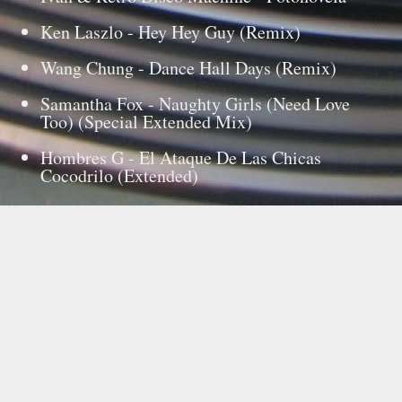
Ken Laszlo - Hey Hey Guy (Remix)
Wang Chung - Dance Hall Days (Remix)
Samantha Fox - Naughty Girls (Need Love
Too) (Special Extended Mix)
Hombres G - El Ataque De Las Chicas
Cocodrilo (Extended)
Alphaville - Dance With Me 12” (Extended
Version)
Donna Summer - Hot Stuff (Remix)
Curiosity Killed The Cat - Ordinary Day
(12” Mix)
Earth, Wind & Fire - Let’s Groove (Remix)
Loquillo y Alaska - El Ritmo Del Garaje