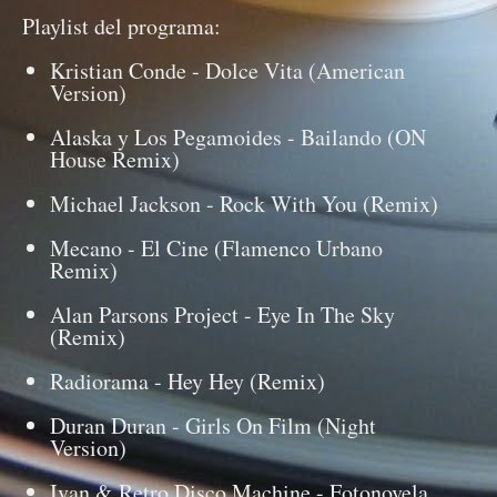
Playlist del programa:
Kristian Conde - Dolce Vita (American
Version)
Alaska y Los Pegamoides - Bailando (ON
House Remix)
Michael Jackson - Rock With You (Remix)
Mecano - El Cine (Flamenco Urbano
Remix)
Alan Parsons Project - Eye In The Sky
(Remix)
Radiorama - Hey Hey (Remix)
Duran Duran - Girls On Film (Night
Version)
Ivan & Retro Disco Machine - Fotonovela