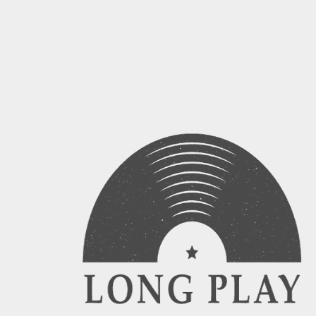
Bananarama - Cruel Summer (Digital Mix)
Spandau Ballet - Gold (Super Remix
Version)
Bronski Beat - Small Town Boy (Extended
Mix)