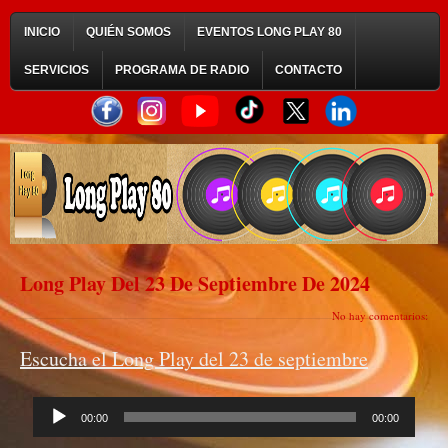
INICIO
QUIÉN SOMOS
EVENTOS LONG PLAY 80
SERVICIOS
PROGRAMA DE RADIO
CONTACTO
Long Play Del 23 De Septiembre De 2024
No hay comentarios:
Escucha el Long Play del 23 de septiembre