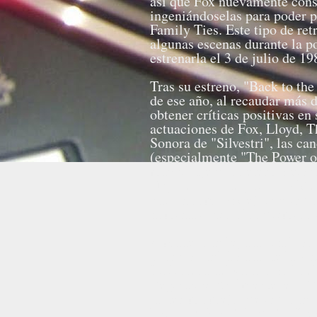
así que Fox nuevamente cons
ingeniándoselas para poder p
Family Ties. Este tipo de ret
algunas escenas durante la po
estrenarla el 3 de julio de 19
Tras su estreno, "Back to the
de ese año, al recaudar más
obtener críticas positivas en
actuaciones de Fox, Lloyd, 
Sonora de "Silvestri", las 
(especialmente "The Power of
maquillaje y los efectos vis
Hugo en la categoría de «Me
Saturn como «Mejor película 
nominaciones a los premios 
A manera de legado, incluso 
Discurso del Estado de la Un
Biblioteca del Congreso la el
Registry y, finalmente, en 2
la décima mejor película de c
listado AFI's 10 Top 10. El é