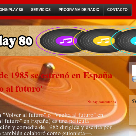
ONG PLAY 80
SERVICIOS
PROGRAMA DE RADIO
CONTACTO
 de 1985 se estrenó en España
o al futuro'
S
No hay comentarios:
a "Volver al futuro" o "Vuelta al futuro" en
 futuro" en España) es una película
cción y comedia de 1985 dirigida y escrita por
 también colaboró como guionista—,