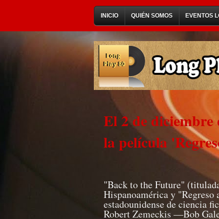
INICIO
QUIÉN SOMOS
EVENTOS L
El 2 de diciembre
la película 'Regres
"Back to the Future" (titulad
Hispanoamérica y "Regreso al
estadounidense de ciencia fi
Robert Zemeckis —Bob Gale