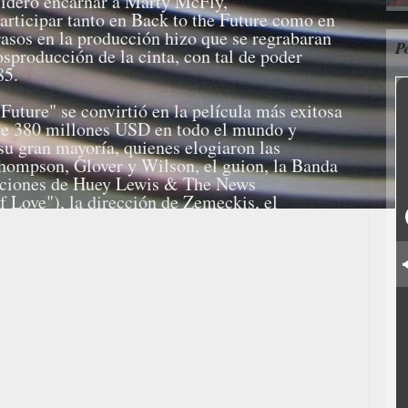
ideró encarnar a Marty McFly,
articipar tanto en Back to the Future como en
rasos en la producción hizo que se regrabaran
P
sproducción de la cinta, con tal de poder
85.
 Future" se convirtió en la película más exitosa
 de 380 millones USD en todo el mundo y
 su gran mayoría, quienes elogiaron las
Thompson, Glover y Wilson, el guion, la Banda
canciones de Huey Lewis & The News
 Love"), la dirección de Zemeckis, el
uales . Asimismo, se hizo acreedora a un premio
jor producción dramática» y un galardón
de ciencia ficción», además de recibir
Óscar y Globos de oro.
Ronald Reagan la llegó a mencionar en el
ión de 1986, mientras que, en 2007, la
igió para ser preservada en el National Film
008 el American Film Institute la catalogó como
iencia ficción de todos los tiempos en su
xito de "Back to the Future" dio lugar a la