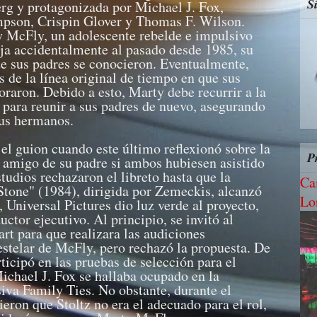
S
rg y protagonizada por Michael J. Fox,
pson, Crispin Glover y Thomas F. Wilson.
y McFly, un adolescente rebelde e impulsivo
aja accidentalmente al pasado desde 1985, su
ue sus padres se conocieron. Eventualmente,
 de la línea original de tiempo en que sus
raron. Debido a esto, Marty debe recurrir a la
para reunir a sus padres de nuevo, asegurando
sus hermanos.
el guion cuando este último reflexionó sobre la
P
 amigo de su padre si ambos hubiesen asistido
tudios rechazaron el libreto hasta que la
Ca
tone" (1984), dirigida por Zemeckis, alcanzó
Lo
o, Universal Pictures dio luz verde al proyecto,
tor ejecutivo. Al principio, se invitó al
rt para que realizara las audiciones
estelar de McFly, pero rechazó la propuesta. De
rticipó en las pruebas de selección para el
chael J. Fox se hallaba ocupado en la
siva Family Ties. No obstante, durante el
ieron que Stoltz no era el adecuado para el rol,