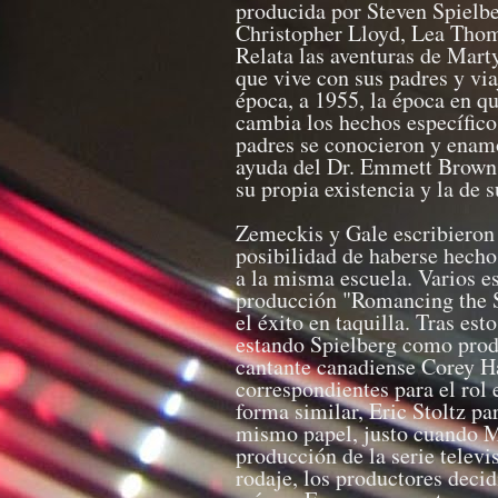
producida por Steven Spielbe
Christopher Lloyd, Lea Thom
Relata las aventuras de Mart
que vive con sus padres y vi
época, a 1955, la época en q
cambia los hechos específicos
padres se conocieron y enamo
ayuda del Dr. Emmett Brown 
su propia existencia y la de 
Zemeckis y Gale escribieron 
posibilidad de haberse hecho
a la misma escuela. Varios es
producción "Romancing the S
el éxito en taquilla. Tras est
estando Spielberg como produc
cantante canadiense Corey Ha
correspondientes para el rol 
forma similar, Eric Stoltz pa
mismo papel, justo cuando Mi
producción de la serie televi
rodaje, los productores decid