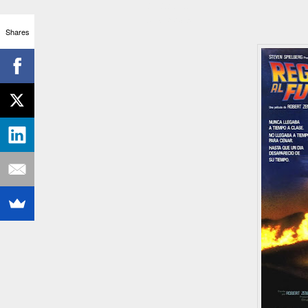
consola.
Fuente: Wikipedia
Shares