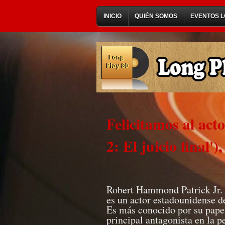
INICIO
QUIÉN SOMOS
EVENTOS L
Felicitamos al act
2: El juicio final'
Robert Hammond Patrick Jr. 
es un actor estadounidense d
Es más conocido por su papel
principal antagonista en la p