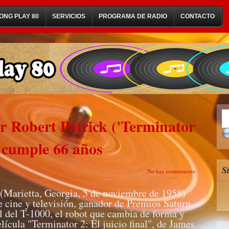
ONG PLAY 80
SERVICIOS
PROGRAMA DE RADIO
CONTACTO
or Robert Patrick ('Terminator
), cumple 66 años
S
No hay comentarios:
(Marietta, Georgia, 5 de noviembre de 1958)
e cine y televisión, ganador de Premios Saturn.
 del T-1000, el robot que cambia de forma y
elícula "Terminator 2: El juicio final", de James