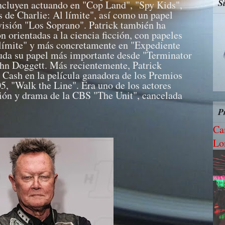
S
incluyen actuando en "Cop Land", "Spy Kids",
 de Charlie: Al límite", así como un papel
evisión "Los Soprano". Patrick también ha
ón orientadas a la ciencia ficción, con papeles
 límite" y más concretamente en "Expediente
duda su papel más importante desde "Terminator
John Doggett. Más recientemente, Patrick
y Cash en la película ganadora de los Premios
5, "Walk the Line". Era uno de los actores
cción y drama de la CBS "The Unit", cancelada
P
Ca
Lo