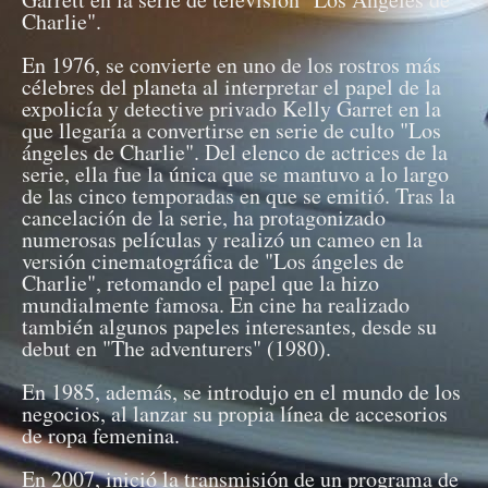
Charlie".
En 1976, se convierte en uno de los rostros más
célebres del planeta al interpretar el papel de la
expolicía y detective privado Kelly Garret en la
que llegaría a convertirse en serie de culto "Los
ángeles de Charlie". Del elenco de actrices de la
serie, ella fue la única que se mantuvo a lo largo
de las cinco temporadas en que se emitió. Tras la
cancelación de la serie, ha protagonizado
numerosas películas y realizó un cameo en la
versión cinematográfica de "Los ángeles de
Charlie", retomando el papel que la hizo
mundialmente famosa. En cine ha realizado
también algunos papeles interesantes, desde su
debut en "The adventurers" (1980).
En 1985, además, se introdujo en el mundo de los
negocios, al lanzar su propia línea de accesorios
de ropa femenina.
En 2007, inició la transmisión de un programa de