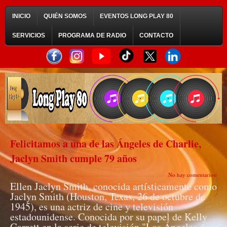
INICIO
QUIÉN SOMOS
EVENTOS LONG PLAY 80
SERVICIOS
PROGRAMA DE RADIO
CONTACTO
Felicitamos a una de las Ángeles de Charlie,
Jaclyn Smith cumple 79 años
No hay comentarios:
Ellen Jaclyn Smith, conocida artísticamente como
Jaclyn Smith (Houston, Texas, 26 de octubre de
1945), es una actriz de cine y televisión
estadounidense. Conocida por su papel de Kelly
Garrett en la serie de televisión "Los Ángeles de