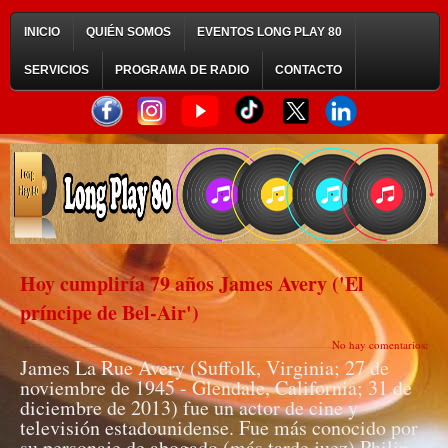
INICIO
QUIÉN SOMOS
EVENTOS LONG PLAY 80
SERVICIOS
PROGRAMA DE RADIO
CONTACTO
Hoy cumpliría 79 años James Avery ('El
príncipe de Bel-Air')
No hay comentarios:
James La Rue Avery (Suffolk, Virginia; 27 de
noviembre de 1945 - Glendale, California; 31 de
diciembre de 2013) fue un actor de cine y
televisión estadounidense. Fue más conocido por
su personaje de abogado (más tarde juez) Philip