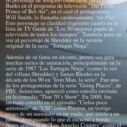
Banks en el programa de televisión "The Fresh
Prince of Bel-Air", en el cual el protagonista,
Will Smith, lo llamaba cariñosamente
"tío Phil"
.
Este personaje se clasificó trigésimo cuarto en la
lista de TV Guide de "Los 50 mejores papás de
televisión de todos los tiempos". También puso su
voz al personaje de Shredder en la versión
original de la serie "Tortugas Ninja".
Además de su fama en sitcoms, prestó voz para
muchas series de animación, principalmente en la
serie de 1987 "Las Tortugas Ninja" (como la voz
del villano Shredder) y James Rhodes en la
década de los 90 en "Iron Man, la serie". Fue uno
de los protagonistas de la serie "Going Places", de
PBS. Asimismo, apareció como estrella invitada
en la comedia "That 70´s Show". En 2000, fue
invitado estrella en el episodio "Cielos poco
amistosos" de "CSI" como Preston, un testigo
ciego de un asesinato en un vuelo, que asiste a un
juicio atestiguando lo que él escuchó a bordo.
Avery apareció en "Los Ángeles Country" como el