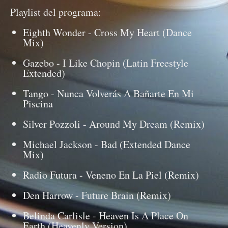
Playlist del programa:
Eighth Wonder - Cross My Heart (Dance
Mix)
Gazebo - I Like Chopin (Latin Freestyle
Extended)
Tango - Nunca Volverás A Bañarte En Mi
Piscina
Silver Pozzoli - Around My Dream (Remix)
Michael Jackson - Bad (Extended Dance
Mix)
Radio Futura - Veneno En La Piel (Remix)
Den Harrow - Future Brain (Remix)
Belinda Carlisle - Heaven Is A Place On
Earth (Heavenly Version)