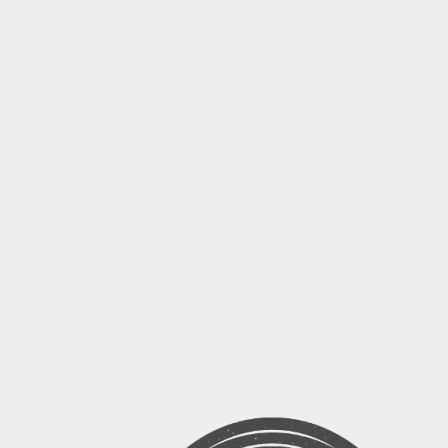
Christopher Cross - Ride Like The Wind
(1979 Disco Purrfection Version)
Paul Sharada - Dancing All The Night (Hard
Remix)
DeBarge - Rhythm Of The Night (Maxi
Extended Mix 1985)
Depeche Mode - Enjoy The Silence (Remix)
Sandra - Maria Magdalena (Remix)
Kylie Minogue - Got To Be Certain (Remix)
Sylvester - Megamix
Reeds - In Your Eyes (Soft Version)