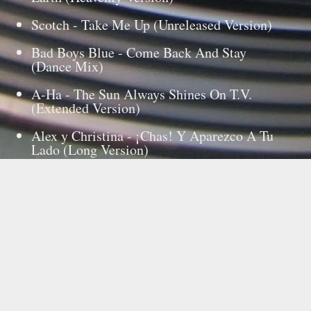
Scotch - Take Me Up (Unreleased Version)
Bad Boys Blue - Come Back And Stay
(Dance Mix)
A-Ha - The Sun Always Shines On T.V.
(Extended Version)
Alex y Christina - ¡Chas! Y Aparezco A Tu
Lado (Long Version)
Baby’s Gang - Happy Song (Remix)
Ricchi é Poveri - Será porque te amo (David
Van Bylen Update)
Marta Sánchez ft. Tino Casal - Embrujada
Miko Mission - Medley
Modern Talking - Jet Airliner (Remix)