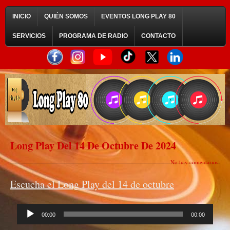
INICIO
QUIÉN SOMOS
EVENTOS LONG PLAY 80
SERVICIOS
PROGRAMA DE RADIO
CONTACTO
Long Play Del 14 De Octubre De 2024
No hay comentarios:
Escucha el Long Play del 14 de octubre