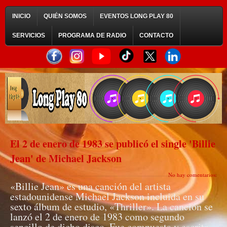
INICIO
QUIÉN SOMOS
EVENTOS LONG PLAY 80
SERVICIOS
PROGRAMA DE RADIO
CONTACTO
El 2 de enero de 1983 se publicó el single 'Billie
Jean' de Michael Jackson
No hay comentarios:
«Billie Jean» es una canción del artista
estadounidense Michael Jackson incluida en su
sexto álbum de estudio, «Thriller». La canción se
lanzó el 2 de enero de 1983 como segundo
sencillo de dicho disco. Fue compuesta y escrita