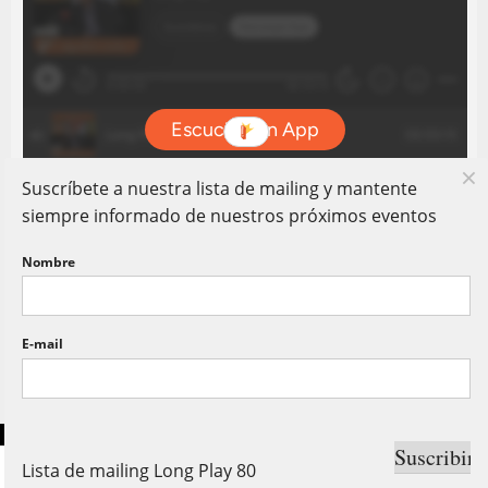
Suscríbete a nuestra lista de mailing y mantente
siempre informado de nuestros próximos eventos
Nombre
E-mail
Copyright © Long Play 80. Todos Los Derechos Reservados.
Lista de mailing Long Play 80
Shares