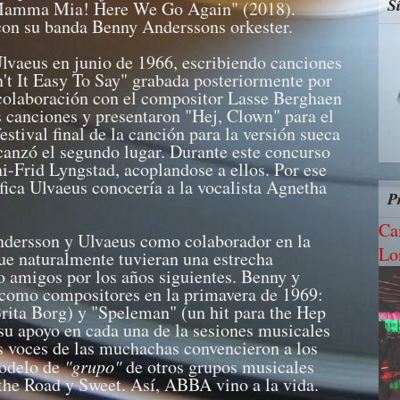
S
"Mamma Mia! Here We Go Again" (2018).
con su banda Benny Anderssons orkester.
lvaeus en junio de 1966, escribiendo canciones
n't It Easy To Say" grabada posteriormente por
 colaboración con el compositor Lasse Berghaen
s canciones y presentaron "Hej, Clown" para el
estival final de la canción para la versión sueca
canzó el segundo lugar. Durante este concurso
i-Frid Lyngstad, acoplandose a ellos. Por ese
ica Ulvaeus conocería a la vocalista Agnetha
P
Ca
Andersson y Ulvaeus como colaborador en la
Lo
ue naturalmente tuvieran una estrecha
o amigos por los años siguientes. Benny y
 como compositores en la primavera de 1969:
Brita Borg) y "Speleman" (un hit para the Hep
 su apoyo en cada una de la sesiones musicales
as voces de las muchachas convencieron a los
modelo de
"grupo"
de otros grupos musicales
he Road y Sweet. Así, ABBA vino a la vida.