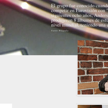
El grupo fue conocido cuando
competir en Eurovisión con "
siguientes ocho años, Anders
produjeron 8 álbumes de est
nivel mundial, teniendo una 
Fuente: Wikipedia