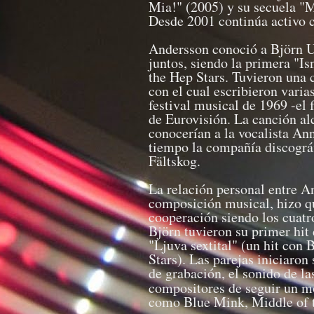
Mia!" (2005) y su secuela 
Desde 2001 continúa activo 
Andersson conoció a Björn U
juntos, siendo la primera "Is
the Hep Stars. Tuvieron una
con el cual escribieron varia
festival musical de 1969 -el f
de Eurovisión. La canción al
conocerían a la vocalista Ann
tiempo la compañía discográf
Fältskog.
La relación personal entre 
composición musical, hizo q
cooperación siendo los cuatr
Björn tuvieron su primer hit
"Ljuva sextital" (un hit con 
Stars). Las parejas iniciaron
de grabación, el sonido de l
compositores de seguir un 
como Blue Mink, Middle of t