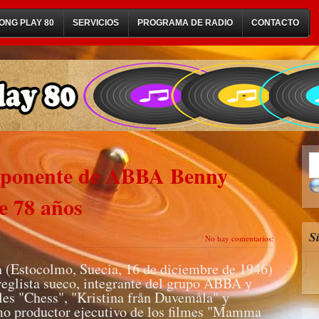
ONG PLAY 80
SERVICIOS
PROGRAMA DE RADIO
CONTACTO
omponente de ABBA Benny
e 78 años
S
No hay comentarios:
(Estocolmo, Suecia, 16 de diciembre de 1946)
reglista sueco, integrante del grupo ABBA y
les "Chess", "Kristina från Duvemåla" y
 productor ejecutivo de los filmes "Mamma