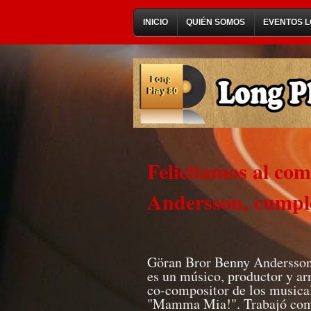
INICIO
QUIÉN SOMOS
EVENTOS L
Felicitamos al c
Andersson, cumpl
Göran Bror Benny Andersson 
es un músico, productor y ar
co-compositor de los musica
"Mamma Mia!". Trabajó como