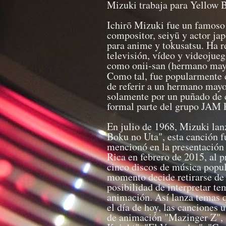
Mizuki trabaja para Yellow B
Ichirō Mizuki fue un famoso y
compositor, seiyū y actor ja
para anime y tokusatsu. Ha r
televisión, vídeo y videojue
como onii-san (hermano mayo
Como tal, fue popularmente
de referir a un hermano mayo
solamente por un puñado de c
formal parte del grupo JAM P
En julio de 1968, Mizuki lan
Boku no Uta", esta canción 
mencionó en la presentación 
Rica en febrero de 2015, al p
cinco discos de música popul
momento decide retirarse de 
posibilidad de interpretar te
animación. Así lanza temas q
el día de hoy, las canciones 
de animación "Mazinger Z",