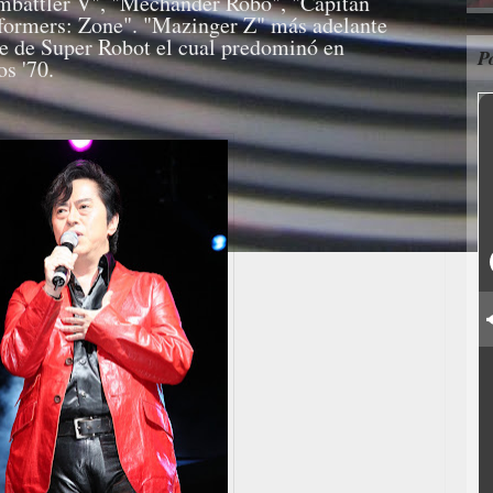
mbattler V", "Mechander Robo", "Capitán
sformers: Zone". "Mazinger Z" más adelante
me de Super Robot el cual predominó en
P
os '70.