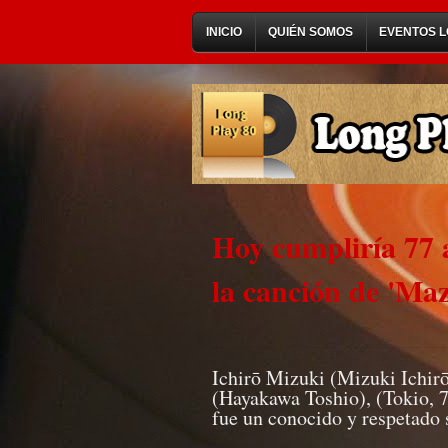
INICIO
QUIÉN SOMOS
EVENTOS L
Hoy cumpliría 77 
la canción de 'Maz
Ichirō Mizuki (Mizuki Ichir
(Hayakawa Toshio), (Tokio, 7
fue un conocido y respetado 