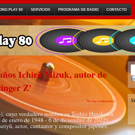
ONG PLAY 80
SERVICIOS
PROGRAMA DE RADIO
CONTACTO
años Ichirō Mizuk, autor de
inger Z'
S
No hay comentarios:
ō), cuyo verdadero nombre es Toshio Hayakawa
 de enero de 1948 - 6 de diciembre de 2022)
seiyū, actor, cantautor y compositor japonés.