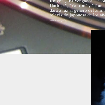
Knight", "El Vengador", "Co
Harlock", "Voltron" y "Tran
dará a luz al género del ani
televisión japonesa de los añ
Fuente: Wikipedia