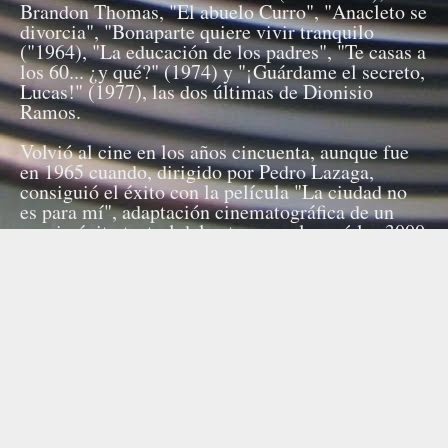
Brandon Thomas, "El abuelo Curro", "Anacleto se
divorcia", "Bonaparte quiere vivir tranquilo
("1964), "La educación de los padres", "Te casas a
los 60... ¿y qué?" (1974) y "¡Guárdame el secreto,
Lucas!" (1977), las dos últimas de Dionisio
Ramos.
Volvió al cine en los años cincuenta, aunque fue
en 1965 cuando, dirigido por Pedro Lazaga,
consiguió el éxito con la película "La ciudad no
es para mí", adaptación cinematográfica de un
previo éxito teatral del actor que alcanzó las 3000
representaciones. Desde este momento su
personaje de cateto entrañable no dejaría de
aparecer en pantalla hasta su muerte, ocurrida en
Madrid el 26 de febrero de 1982 a causa de una
angina de pecho, en una habitación del Hotel
Colón, donde se hallaba preparando una obra que
no llegaría a estrenarse "¡Guárdame el secreto,
Lucas!". Dos días después de su fallecimiento,
fue enterrado en el cementerio de Cabrera de Mar
(Barcelona), localidad donde residían, y donde