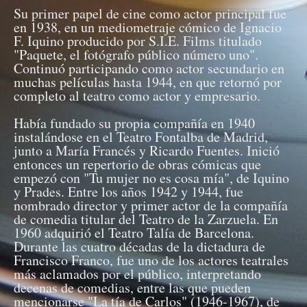
Su primer papel de cine como actor principal fue
en 1938, en un mediometraje cómico de Ignacio
F. Iquino producido por S.I.E. Films titulado
"Paquete, el fotógrafo público número uno".
Continuó participando como actor secundario en
muchas películas hasta 1944, en que retornó por
completo al teatro como actor y empresario.
Había fundado su propia compañía en 1940
instalándose en el Teatro Fontalba de Madrid,
junto a María Francés y Ricardo Fuentes. Inició
entonces un repertorio de obras cómicas que
empezó con "Tu mujer no es cosa mía", de Iquino
y Prades. Entre los años 1942 y 1944, fue
nombrado director y primer actor de la compañía
de comedia titular del Teatro de la Zarzuela. En
1960 adquirió el Teatro Talía de Barcelona.
Durante las cuatro décadas de la dictadura de
Francisco Franco, fue uno de los actores teatrales
más aclamados por el público, interpretando
decenas de comedias, entre las que pueden
mencionarse "La tía de Carlos" (1946-1967), de