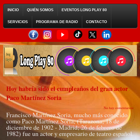
INICIO
QUIÉN SOMOS
EVENTOS LONG PLAY 80
SERVICIOS
PROGRAMA DE RADIO
CONTACTO
Hoy habría sido el cumpleaños del gran actor
Paco Martínez Soria
No hay comentarios:
Francisco Martínez Soria, mucho más conocido
como Paco Martínez Soria, (Tarazona; 18 de
diciembre de 1902 - Madrid; 26 de febrero de
1982) fue un actor y empresario de teatro español.