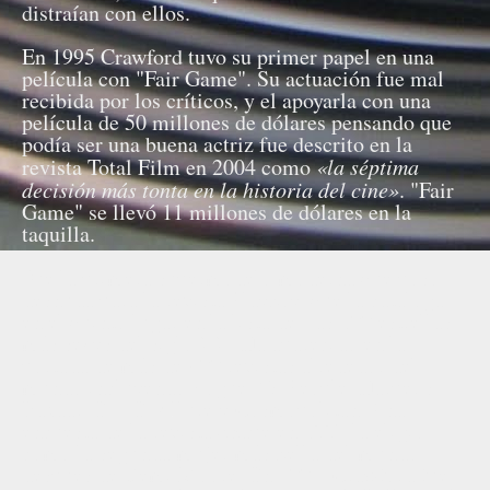
distraían con ellos.
En 1995 Crawford tuvo su primer papel en una
película con "Fair Game". Su actuación fue mal
recibida por los críticos, y el apoyarla con una
película de 50 millones de dólares pensando que
podía ser una buena actriz fue descrito en la
revista Total Film en 2004 como
«la séptima
decisión más tonta en la historia del cine»
. "Fair
Game" se llevó 11 millones de dólares en la
taquilla.
Fue la primera supermodelo moderna que posó
desnuda para la revista Playboy, que la cataloga
en el quinto lugar en la lista de Las 100 estrellas
más sexys del siglo XX. Ha aparecido en la
portada de más de 600 revistas alrededor del
mundo incluyendo Vogue, W, People, Harper's
Bazaar, ELLE, Allure y Cosmopolitan. Una
encuesta de la revista Shape en 1997 la eligió
como la segunda mujer más bella del mundo,
después de Demi Moore. En 2002, Crawford fue