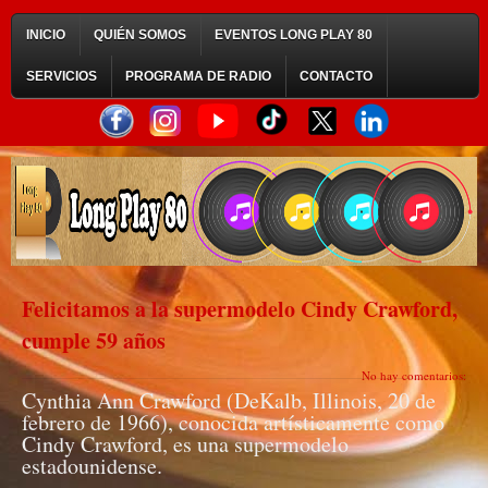
INICIO
QUIÉN SOMOS
EVENTOS LONG PLAY 80
SERVICIOS
PROGRAMA DE RADIO
CONTACTO
Felicitamos a la supermodelo Cindy Crawford,
cumple 59 años
No hay comentarios:
Cynthia Ann Crawford (DeKalb, Illinois, 20 de
febrero de 1966), conocida artísticamente como
Cindy Crawford, es una supermodelo
estadounidense.