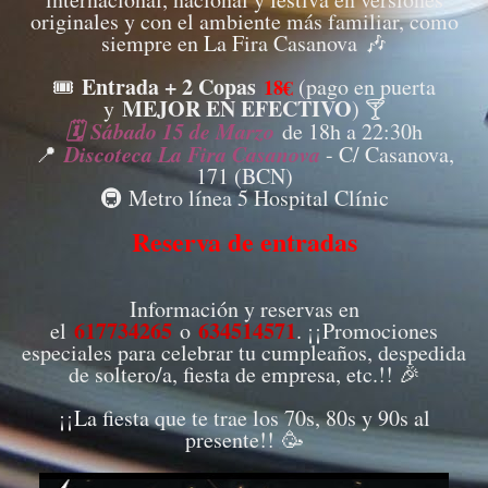
originales y con el ambiente más familiar, como
siempre en La Fira Casanova 🎶
Entrada + 2 Copas
🎟️
(pago en puerta
18€
MEJOR EN EFECTIVO
y
) 🍸
🗓️
Sábado 15 de Marzo
de 18h a 22:30h
Discoteca La Fira Casanova
📍
- C/ Casanova,
171 (BCN)
🚇 Metro línea 5 Hospital Clínic
Reserva de entradas
Información y reservas en
617734265
634514571
el
o
. ¡¡Promociones
especiales para celebrar tu cumpleaños, despedida
de soltero/a, fiesta de empresa, etc.!! 🎉
¡¡La fiesta que te trae los 70s, 80s y 90s al
presente!! 🥳