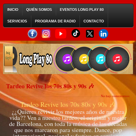
INICIO
QUIÉN SOMOS
EVENTOS LONG PLAY 80
SERVICIOS
PROGRAMA DE RADIO
CONTACTO
Tardeo Revive los 70s 80s y 90s 🎶
No hay comentarios:
Tardeo Revive los 70s 80s y 90s 🎶
¿¿Quieres revivir los mejores años de nuestra
vida?? Ven a nuestro tardeo, el original y mejor
de Barcelona, con toda la música de las décadas
que nos marcaron para siempre. Dance, pop
internacional, nacional y festiva en versiones