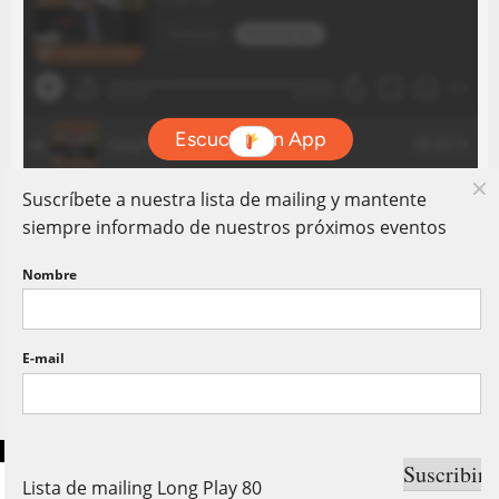
Suscríbete a nuestra lista de mailing y mantente
siempre informado de nuestros próximos eventos
Nombre
E-mail
Copyright © Long Play 80. Todos Los Derechos Reservados.
Lista de mailing Long Play 80
Shares