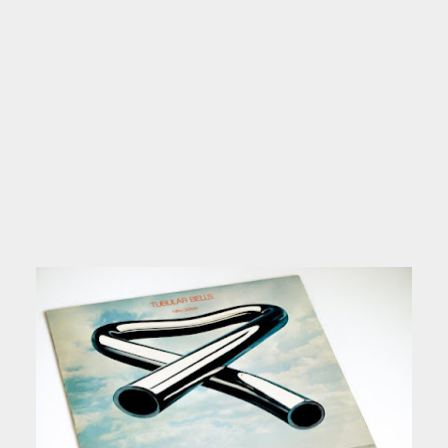
Group, en este caso, incluyendo «Mike Oldfield's
Single», publicado en junio de 1974 y la versión
original de «The Sailor's Hornpipe», interpretada
con Vivian Stanshall y registrada en 1973 como
bonus tracks.
El disco tuvo dos secuelas: "Tubular Bells II" y
"Tubular Bells III", ambas editadas en 1992 y
1998, respectivamente por la discográfica WEA.
Fuente: Wikipedia