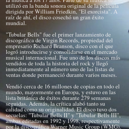
utilizó en la banda sonora original de la película
dirigida por William Friedkin, "El exorcista". A
raíz de ahí, el disco cosechó un gran éxito
mundial.
"Tubular Bells" fue el primer lanzamiento de
discográfica de Virgin Records, propiedad del
empresario Richard Branson, disco con el que
logró introducirse y consolidarse en el mercado
musical internacional. Fue uno de los discos más
vendidos de toda la historia del rock y llegó
inmediatamente al número uno de las listas de
ventas donde permaneció durante varios meses.
Vendió cerca de 16 millones de copias en todo el
mundo, mayormente en Europa, y estuvo en las
lista británica de éxitos durante 279 semanas
seguidas. Además, la crítica alabó tanto su
calidad como su originalidad. El disco tuvo dos
secuelas: "Tubular Bells II" y "Tubular Bells III",
ambas editadas en 1992 y 1998, respectivamente
por la discográfica Warner Music Group (WMG).