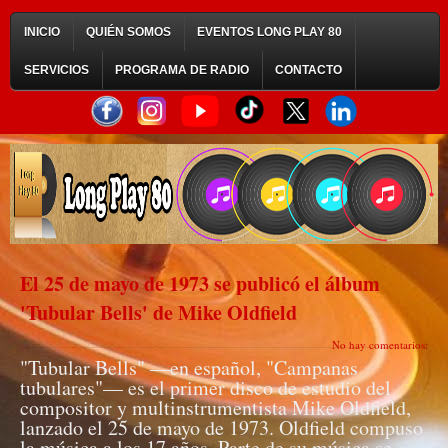
INICIO
QUIÉN SOMOS
EVENTOS LONG PLAY 80
SERVICIOS
PROGRAMA DE RADIO
CONTACTO
El 25 de mayo de 1973 se publicó el álbum
'Tubular Bells' de Mike Oldfield
No hay comentarios:
"Tubular Bells" —en español, "Campanas
tubulares"— es el primer disco de estudio del
compositor y multinstrumentista Mike Oldfield,
lanzado el 25 de mayo de 1973. Oldfield compuso
la música a los 17 años. Parte de su música se