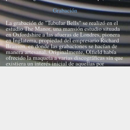
Grabación
La grabación de "Tubular Bells" se realizó en el
estudio The Manor, una mansión estudio situada
en Oxfordshire a las afueras de Londres, pionera
en Inglaterra, propiedad del empresario Richard
Branson, en donde las grabaciones se hacían de
manera artesanal. Originalmente, Olfield había
ofrecido la maqueta a varias discográficas sin que
existiera un interés inicial de aquellas por
editarlo, entre otras cosas, por tratarse de una
composición muy extensa y sin canciones, a
diferencia de como era tendencia en esa época.
Sin embargo, Oldfield entró como músico de
sesión para Arthur Louis y, a raíz de ahí, conoció
a Richard Branson quien poseía unas cuantas
tiendas de venta de discos a domicilio y que
pretendía montar su propia discográfica, la futura
multinacional, Virgin Records. Tom Newman y
Simon Heyworth, que trabajaban en el estudio de
The Manor, oyeron la maqueta de Oldfield