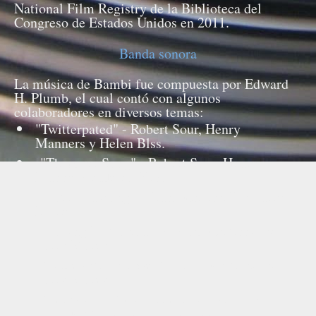
National Film Registry de la Biblioteca del
Congreso de Estados Unidos en 2011.
Banda sonora
La música de Bambi fue compuesta por Edward
H. Plumb, el cual contó con algunos
colaboradores en diversos temas:
"Twitterpated" - Robert Sour, Henry
Manners y Helen Blss.
"Thumper Song" - Robert Sour, Henry
Manners y Helen Bliss.
"Love Is a Song" - Frank Churchill y Larry
Morey.
"I Bring You a Song" - Frank Churchill y
Larry Morey.
"Little April Shower" - Frank Churchill y
Larry Morey.
"Let's Sing a Gay Little Spring Song" -
Frank Churchill y Larry Morey.