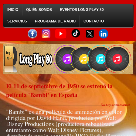
INICIO
QUIÉN SOMOS
EVENTOS LONG PLAY 80
SERVICIOS
PROGRAMA DE RADIO
CONTACTO
El 11 de septiembre de 1950 se estrenó la
película 'Bambi' en España
No hay comentarios:
"Bambi" es una película de animación en color
dirigida por David Hand, producida por Walt
Disney Productions (productora rebautizada
entretanto como Walt Disney Pictures),
distribuida por la compañía RKO Radio Pictures y