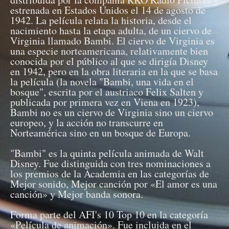
estrenada en Estados Unidos el 14 de agosto de
1942. La película relata la historia, desde el
nacimiento hasta la etapa adulta, de un ciervo de
Virginia llamado Bambi. El ciervo de Virginia es
una especie norteamericana, relativamente bien
conocida por el público al que se dirigía Disney
en 1942, pero en la obra literaria en la que se basa
la película (la novela "Bambi, una vida en el
bosque", escrita por el austriaco Felix Salten y
publicada por primera vez en Viena en 1923),
Bambi no es un ciervo de Virginia sino un ciervo
europeo, y la acción no transcurre en
Norteamérica sino en un bosque de Europa.
"Bambi" es la quinta película animada de Walt
Disney. Fue distinguida con tres nominaciones a
los premios de la Academia en las categorías de
Mejor sonido, Mejor canción por «El amor es una
canción» y Mejor banda sonora.
Forma parte del AFI's 10 Top 10 en la categoría
«Película de animación». Fue incluida en el