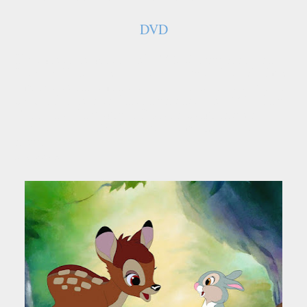
DVD
El primero de marzo del 2005 Disney sacó una
Edición Platino de dos discos que incluía el filme
remasterizado y material acerca de la película. El
DVD salió de circulación en enero de 2007. En el
2011, salió la primera Edición Diamante en
Bluray con un DVD incluido y material adicional
nuevo.
Fuente: Wikipedia