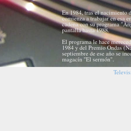
En 1984, tras el nacimiento 
comienza a trabajar en esa em
cadena con su programa "Àng
pantalla hasta 1988.
El programa le hace mereced
1984 y del Premio Ondas (Na
septiembre de ese año se inc
magacín "El sermón".
Televi
En 1990 regresa a TVE con el
el que, semanalmente, el pro
cámara. Incluso llegó a emit
una noche", en el que se reco
anteriormente y durante el c
show y show. A este espacio 
los otros" (1994-1995) y "Es