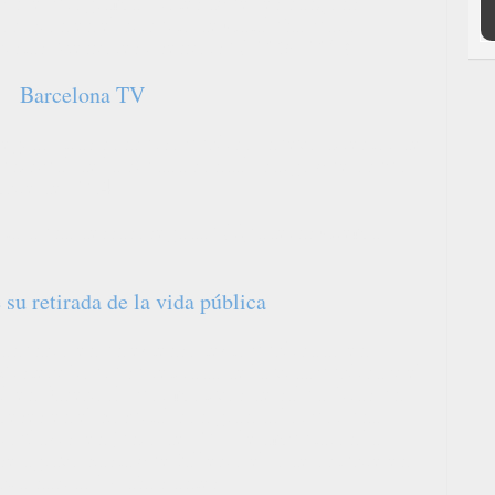
TV3 el programa "Totes aquelles cançons"
ocasión en el circuito de Cataluña, para
vistas "Senyores i senyors" (2005-2007).
Barcelona TV
egido, tras concurso público, nuevo director de
unicipal de la ciudad condal, cargo que ocupó
embre de 2014.
arta d'una dessasosegada" (Quaderns Crema,
su retirada de la vida pública
anunció en un extenso texto publicado en
istery Tour" su retirada de la vida pública y el
fil en Facebook, por motivos de salud. Tras un
meses en el hospital con gran dolor por una
filaxis, en junio de 2022 le amputaron la
se agravó hasta que falleció el 1 de octubre en
bía nacido 76 años antes.