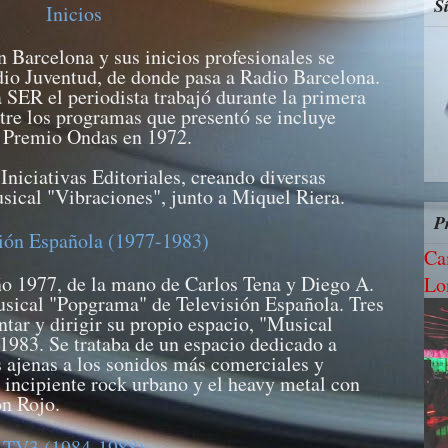
S
Inicios
n Barcelona y sus inicios profesionales se
dio Juventud, de donde pasa a Radio Barcelona.
 SER el periodista trabajó durante la primera
ntre los programas que presentó se incluye
n Premio Ondas en 1972.
Iniciativas Editoriales, creando diversas
sical "Vibraciones", junto a Miquel Riera.
P
sión Española (1977-1983)
Ca
año 1977, de la mano de Carlos Tena y Diego A.
Lo
sical "Popgrama" de Televisión Española. Tres
tar y dirigir su propio espacio, "Musical
1983. Se trataba de un espacio dedicado a
s ajenas a los sonidos más comerciales y
l incipiente rock urbano y el heavy metal con
n Rojo.
TV3 (1984-1988)