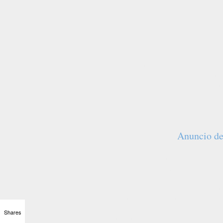
Tras realizar de nuevo para 
(2004), volvió a TVE, en esa 
presentar el espacio de entre
En septiembre de 2008 fue el
Barcelona Televisió, canal m
hasta su jubilación, en dici
En 2019 publicó el libro "C
2019).
Anuncio de 
El 20 de septiembre de 2020 
Facebook titulado "Medical M
cierre de su blog y de su per
trasplante de riñón y varios 
enfermedad denominada calcio
pierna derecha. Su situación 
Shares
la misma ciudad en la que ha