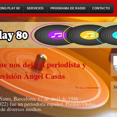
ONG PLAY 80
SERVICIOS
PROGRAMA DE RADIO
CONTACTO
e nos dejó el periodista y
evisión Àngel Casas
S
No hay comentarios:
ants, Barcelona, 17 de abril de 1946 -
022) fue un periodista español. Premio Ondas
 de diversos medios.