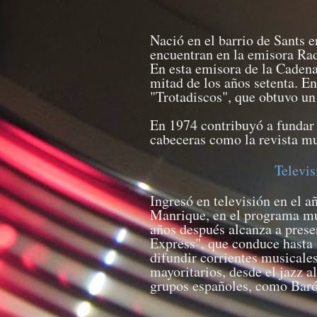
Nació en el barrio de Sants e
encuentran en la emisora Ra
En esta emisora de la Cadena
mitad de los años setenta. E
"Trotadiscos", que obtuvo u
En 1974 contribuyó a fundar 
cabeceras como la revista mu
Televi
Ingresó en televisión en el 
Manrique, en el programa mu
años después alcanza a presen
Express", que conduce hasta 
difundir corrientes musicale
mayoritarios, desde el jazz a
grupos españoles, como Baró