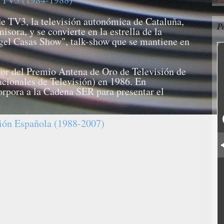
de TV3, la televisión autonómica de Cataluña,
P
isora, y se convierte en la estrella de la
el Casas Show", talk-show que se mantiene en
or del Premio Antena de Oro de Televisión de
cionales de Televisión) en 1986. En
orpora a la Cadena SER para presentar el
sión Española (1988-2007)
 espacio de entrevistas "Un día es un día", en
grama acababa con un striptease ante la
irse un especial de Fin de Año "Una noche es
pilaban los striptease que se habían visto
ual el público se iba desnudando también entre
siguieron "Tal Cual" (1992-1994), "Los unos y
to es lo que hay" (1995-1996).