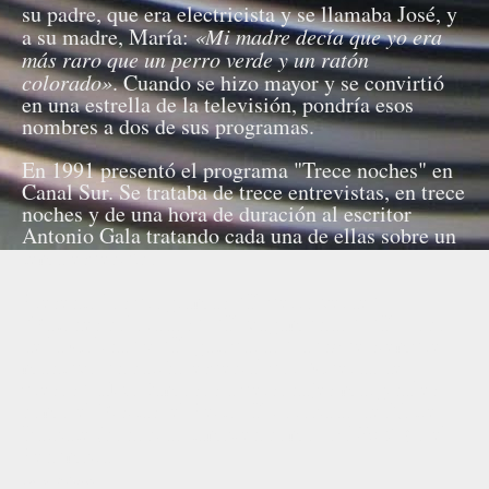
su padre, que era electricista y se llamaba José, y
a su madre, María:
«Mi madre decía que yo era
más raro que un perro verde y un ratón
colorado»
. Cuando se hizo mayor y se convirtió
en una estrella de la televisión, pondría esos
nombres a dos de sus programas.
En 1991 presentó el programa "Trece noches" en
Canal Sur. Se trataba de trece entrevistas, en trece
noches y de una hora de duración al escritor
Antonio Gala tratando cada una de ellas sobre un
tema específico.
Presentó los programas "El perro verde",
"Ratones colorados", "El vagamundo", "El Loco
de la Colina" y "El gatopardo", aunque siempre
mantuvo un cariño especial por "Cuerda de
presos". Hizo famosos a personajes marginales
como el Risitas, el Peíto, El Jorobado de Notre
Barbate (conocido también como
"El Pozí"
) o el
Penumbra.
Fuente: Wikipedia