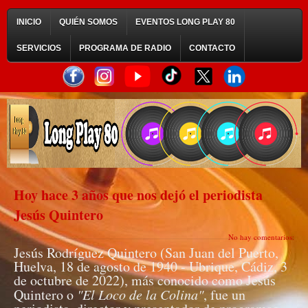
INICIO
QUIÉN SOMOS
EVENTOS LONG PLAY 80
SERVICIOS
PROGRAMA DE RADIO
CONTACTO
Hoy hace 3 años que nos dejó el periodista
Jesús Quintero
No hay comentarios:
Jesús Rodríguez Quintero (San Juan del Puerto,
Huelva, 18 de agosto de 1940 - Ubrique, Cádiz, 3
de octubre de 2022), más conocido como Jesús
Quintero o
"El Loco de la Colina"
, fue un