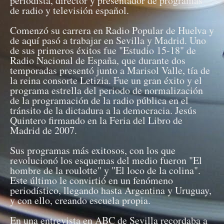
periodista, director y presentador de programas
de radio y televisión español.
Comenzó su carrera en Radio Popular de Huelva y
de aquí pasó a trabajar en Sevilla y Madrid. Uno
de sus primeros éxitos fue "Estudio 15-18" de
Radio Nacional de España, que durante dos
temporadas presentó junto a Marisol Valle, tía de
la reina consorte Letizia. Fue un gran éxito y el
programa estrella del periodo de normalización
de la programación de la radio pública en el
tránsito de la dictadura a la democracia. Jesús
Quintero firmando en la Feria del Libro de
Madrid de 2007.
Sus programas más exitosos, con los que
revolucionó los esquemas del medio fueron "El
hombre de la roulotte" y "El loco de la colina".
Este último le convirtió en un fenómeno
periodístico, llegando hasta Argentina y Uruguay,
y con ello, creando escuela propia.
En una entrevista en ABC de Sevilla recordaba a