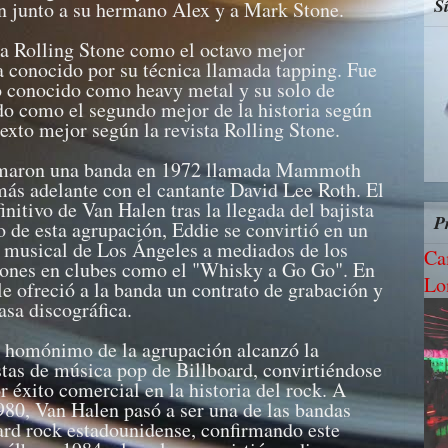
S
n junto a su hermano Alex y a Mark Stone.
ta Rolling Stone como el octavo mejor
era conocido por su técnica llamada tapping. Fue
lo conocido como heavy metal y su solo de
do como el segundo mejor de la historia según
sexto mejor según la revista Rolling Stone.
rmaron una banda en 1972 llamada Mammoth
más adelante con el cantante David Lee Roth. El
nitivo de Van Halen tras la llegada del bajista
P
 de esta agrupación, Eddie se convirtió en un
a musical de Los Ángeles a mediados de los
Ca
iones en clubes como el "Whisky a Go Go". En
Lo
e ofreció a la banda un contrato de grabación y
asa discográfica.
o homónimo de la agrupación alcanzó la
stas de música pop de Billboard, convirtiéndose
 éxito comercial en la historia del rock. A
80, Van Halen pasó a ser una de las bandas
ard rock estadounidense, confirmando este