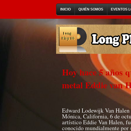
INICIO
QUIÉN SOMOS
EVENTOS L
Hoy hace 5 años qu
metal Eddie van 
Edward Lodewijk Van Halen 
Mónica, California, 6 de oc
artístico Eddie Van Halen, f
conocido mundialmente por s