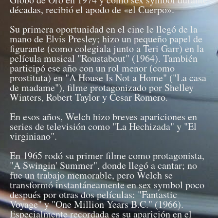
décadas, recibió el apodo de «el Cuerpo».
Su primera oportunidad en el cine le llegó de la
mano de Elvis Presley; hizo un pequeño papel de
figurante (como colegiala junto a Teri Garr) en la
película musical "Roustabout" (1964). También
participó ese año con un rol menor (como
prostituta) en "A House Is Not a Home" ("La casa
de madame"), filme protagonizado por Shelley
Winters, Robert Taylor y Cesar Romero.
En esos años, Welch hizo breves apariciones en
series de televisión como "La Hechizada" y "El
virginiano".
En 1965 rodó su primer filme como protagonista,
"A Swingin' Summer", donde llegó a cantar; no
fue un trabajo memorable, pero Welch se
transformó instantáneamente en sex symbol poco
después por otras dos películas: "Fantastic
Voyage" y "One Million Years B.C." (1966).
Especialmente recordada es su aparición en el