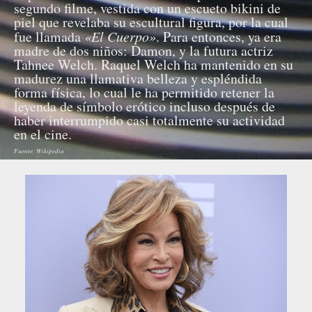
segundo filme, vestida con un escueto bikini de
piel que revelaba su escultural figura, por la cual
fue llamada
«El Cuerpo»
. Para entonces, ya era
madre de dos niños: Damon, y la futura actriz
Tahnee Welch. Raquel Welch ha mantenido en su
madurez una llamativa belleza y espléndida
forma física, lo cual le ha permitido retener la
leyenda de símbolo erótico incluso después de
haber interrumpido casi totalmente su actividad
en el cine.
Fuente: Wikipedia