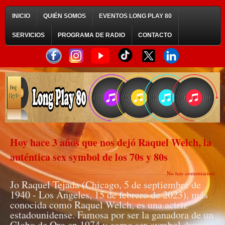
INICIO
QUIÉN SOMOS
EVENTOS LONG PLAY 80
SERVICIOS
PROGRAMA DE RADIO
CONTACTO
Hoy hace 3 años que nos dejó Raquel Welch, la
auténtica sex symbol de los 70s y 80s
No hay comentarios:
Jo Raquel Tejada (Chicago, 5 de septiembre de
1940 - Los Ángeles, 15 de febrero de 2023), más
conocida como Raquel Welch, es una actriz
estadounidense. Famosa por ser la ganadora de un
Globo de Oro en 1974 y como sex symbol durante