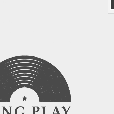
bum Version)
tle Lady (Maxi)
ger (Remix)
ance (Extended Version)
ical (1981 Disco Purrfection Version)