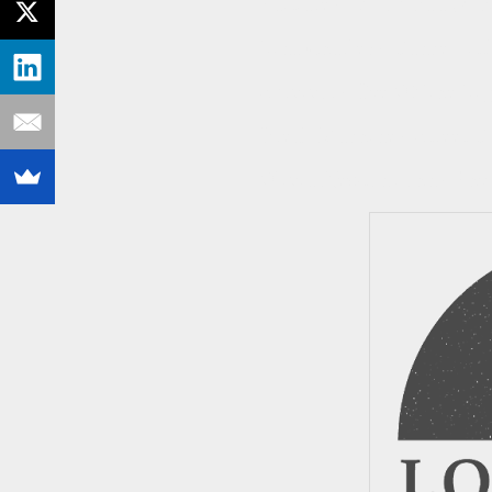
Vaitiare - If You Bad (Al
Tina Charles - Dance Lit
Survivor - Eye Of The Ti
Break Machine - Street D
Olivia Newton John - Phys