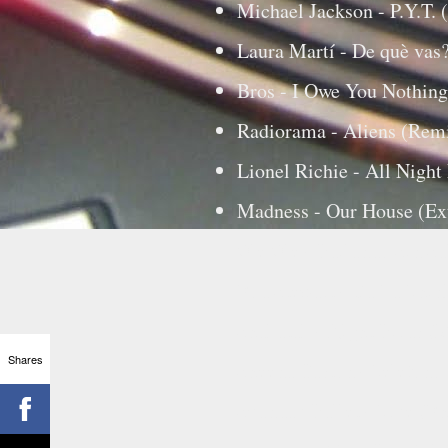
Michael Jackson - P.Y.T.
Laura Martí - De què vas
Bros - I Owe You Nothing
Radiorama - Aliens (Rem
Lionel Richie - All Nigh
Madness - Our House (Ex
Ole Ole - Bailando Sin S
Rod Stewart - Da Ya Thin
Shakatak - Night Birds (
Shares
Sheena Easton - Teléfono 
Spandau Ballet - True (R