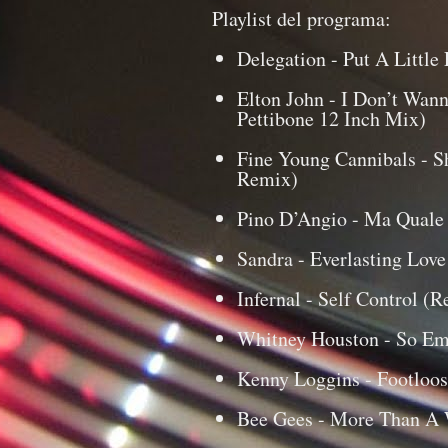
Playlist del programa:
Delegation - Put A Littl
Elton John - I Don’t Wan
Pettibone 12 Inch Mix)
Fine Young Cannibals - S
Remix)
Pino D’Angio - Ma Quale 
Sandra - Everlasting Lov
Infernal - Self Control (
Whitney Houston - So Em
Kenny Loggins - Footloos
Bee Gees - More Than A