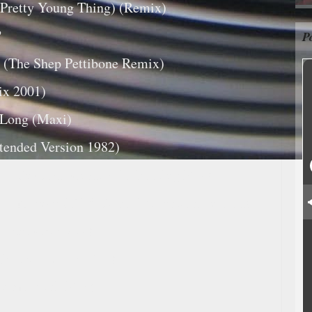
 (Pretty Young Thing) (Remix)
?
P
 (The Shep Pettibone Remix)
ix 2001)
t Long (Maxi)
tended Version 1982)
alir De Casa (Cesar Vilo Bootleg Mix)
k I’m Sexy (1978 Disco Purrfection Version)
Master Chic Mix)
(Versión en español)
hythm Stick Mix)