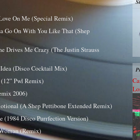
S
e Love On Me (Special Remix)
na Go On With You Like That (Shep
he Drives Me Crazy (The Justin Strauss
Idea (Disco Cocktail Mix)
P
Ca
e (12” Pwl Remix)
Lo
Remix 2006)
otional (A Shep Pettibone Extended Remix)
e (1984 Disco Purrfection Version)
 Woman (Remix)