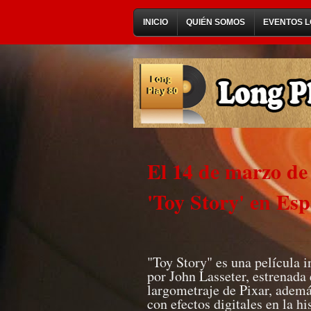
INICIO
QUIÉN SOMOS
EVENTOS L
El 14 de marzo de 
'Toy Story' en Es
"Toy Story" es una película 
por John Lasseter, estrenada
largometraje de Pixar, adem
con efectos digitales en la hi