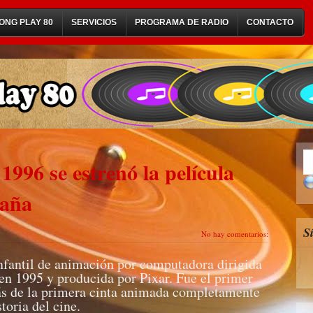
ONG PLAY 80
SERVICIOS
PROGRAMA DE RADIO
CONTACTO
1996 se estrenó la película
paña
S
No hay comentarios:
infantil de animación por computadora dirigida
 en 1995 y producida por Pixar. Fue el primer
ás de la primera cinta animada completamente
storia del cine.