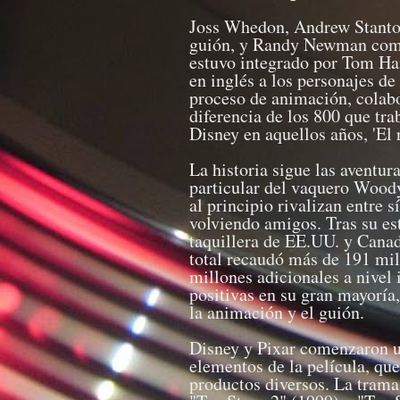
Joss Whedon, Andrew Stanton
guión, y Randy Newman compu
estuvo integrado por Tom Ha
en inglés a los personajes d
proceso de animación, colabo
diferencia de los 800 que tr
Disney en aquellos años, 'El 
La historia sigue las aventur
particular del vaquero Woody
al principio rivalizan entre 
volviendo amigos. Tras su est
taquillera de EE.UU. y Canad
total recaudó más de 191 mi
millones adicionales a nivel 
positivas en su gran mayoría,
la animación y el guión.
Disney y Pixar comenzaron un
elementos de la película, que
productos diversos. La trama