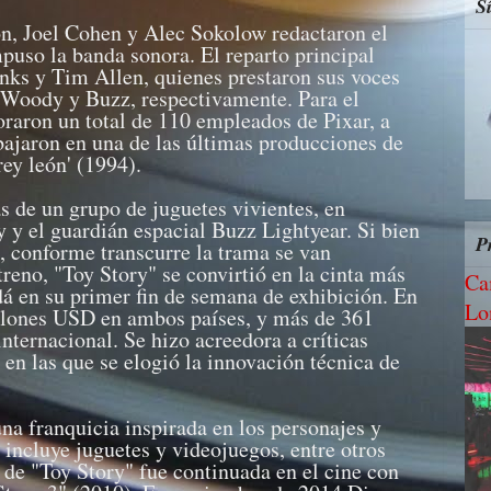
S
, Joel Cohen y Alec Sokolow redactaron el
so la banda sonora. El reparto principal
nks y Tim Allen, quienes prestaron sus voces
e Woody y Buzz, respectivamente. Para el
raron un total de 110 empleados de Pixar, a
abajaron en una de las últimas producciones de
rey león' (1994).
as de un grupo de juguetes vivientes, en
 y el guardián espacial Buzz Lightyear. Si bien
P
sí, conforme transcurre la trama se van
reno, "Toy Story" se convirtió en la cinta más
Ca
á en su primer fin de semana de exhibición. En
Lo
llones USD en ambos países, y más de 361
internacional. Se hizo acreedora a críticas
 en las que se elogió la innovación técnica de
a franquicia inspirada en los personajes y
 incluye juguetes y videojuegos, entre otros
 de "Toy Story" fue continuada en el cine con