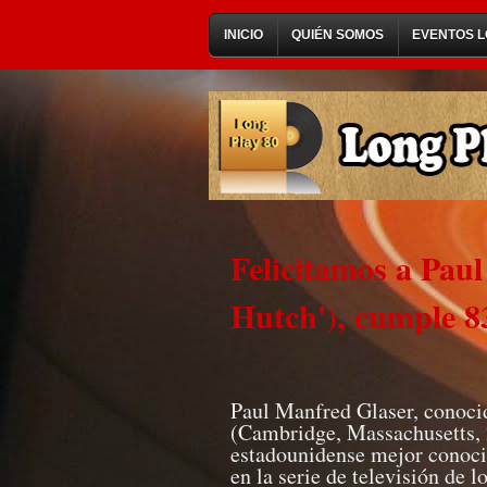
INICIO
QUIÉN SOMOS
EVENTOS L
Felicitamos a Pau
Hutch'), cumple 8
Paul Manfred Glaser, conoci
(Cambridge, Massachusetts, 2
estadounidense mejor conoci
en la serie de televisión de 