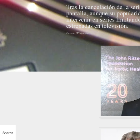
Tras la cancelación de la ser
pantalla, aunque su populari
intervenir en series limitand
estrenadas en televisión.
Fuente: Wikipedia
Shares