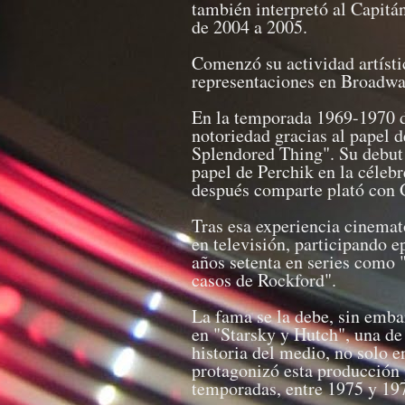
también interpretó al Capitá
de 2004 a 2005.
Comenzó su actividad artístic
representaciones en Broadwa
En la temporada 1969-1970 de
notoriedad gracias al papel d
Splendored Thing". Su debut 
papel de Perchik en la célebr
después comparte plató con 
Tras esa experiencia cinemat
en televisión, participando 
años setenta en series como 
casos de Rockford".
La fama se la debe, sin emba
en "Starsky y Hutch", una de 
historia del medio, no solo 
protagonizó esta producción 
temporadas, entre 1975 y 19