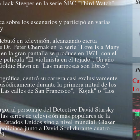
S
n Jack Steeper en la serie NBC "Third Watch"
a sobre los escenarios y participó en varias
y.
butó en televisión, alcanzando cierta
e Dr. Peter Chernak en la serie "Love Is a Many
en la gran pantalla se produce en 1971, con el
e película "El violinista en el tejado". Un año
Goldie Hawn en "Las mariposas son libres".
P
ográfica, centró su carrera casi exclusivamente
Ca
episódicamente durante la primera mitad de los
Lo
"Las calles de San Francisco", "Kojak" o "Los
rgo, al personaje del Detective David Starsky
las series de televisión más populares de la
en Estados Unidos sino a nivel mundial. Glaser
policíaca junto a David Soul durante cuatro
79.