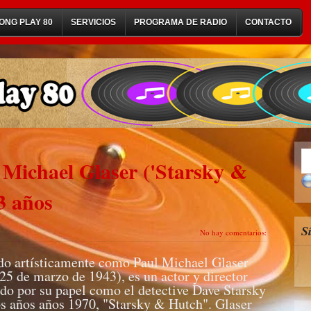
ONG PLAY 80
SERVICIOS
PROGRAMA DE RADIO
CONTACTO
l Michael Glaser ('Starsky &
3 años
S
No hay comentarios:
do artísticamente como Paul Michael Glaser
5 de marzo de 1943), es un actor y director
do por su papel como el detective Dave Starsky
los años años 1970, "Starsky & Hutch". Glaser